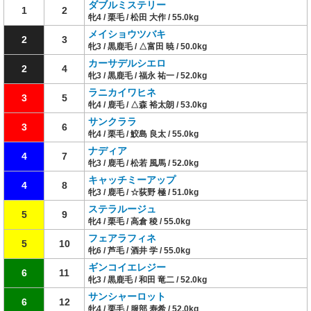
ダブルミステリー
1
2
牝4 / 栗毛 / 松田 大作 / 55.0kg
メイショウツバキ
2
3
牝3 / 黒鹿毛 / △富田 暁 / 50.0kg
カーサデルシエロ
2
4
牝3 / 黒鹿毛 / 福永 祐一 / 52.0kg
ラニカイワヒネ
3
5
牝4 / 鹿毛 / △森 裕太朗 / 53.0kg
サンクララ
3
6
牝4 / 栗毛 / 鮫島 良太 / 55.0kg
ナディア
4
7
牝3 / 鹿毛 / 松若 風馬 / 52.0kg
キャッチミーアップ
4
8
牝3 / 鹿毛 / ☆荻野 極 / 51.0kg
ステラルージュ
5
9
牝4 / 栗毛 / 高倉 稜 / 55.0kg
フェアラフィネ
5
10
牝6 / 芦毛 / 酒井 学 / 55.0kg
ギンコイエレジー
6
11
牝3 / 黒鹿毛 / 和田 竜二 / 52.0kg
サンシャーロット
6
12
牝4 / 栗毛 / 服部 寿希 / 52.0kg