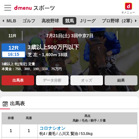
dメニュー
球
MLB
ゴルフ
高校野球
競馬
Jリーグ
プロ野球（2軍）
11R
7月21日(土) 3回中京7日
3歳以上500万円以下
12R
16:15
芝 左・1,400m 18頭
3歳以上 牝[指定] 定量
本賞金：750、300、190、110、75万円
出馬表
データ分析
オッズ
結果
出馬表
馬名
枠番
馬番
馬齢 / 毛色 / 騎手 / 斤量
コロナシオン
1
1
牝4 / 鹿毛 / △川又 賢治 / 53.0kg