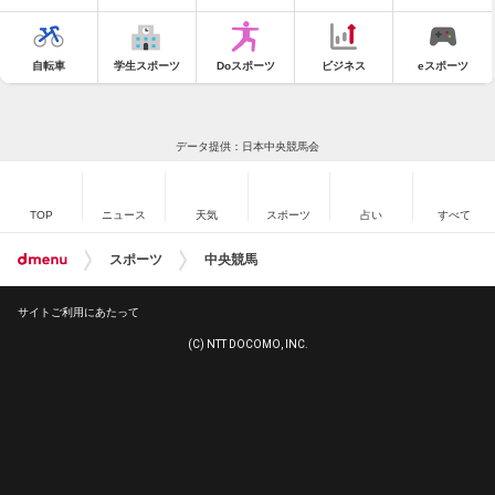
自転車
学生スポーツ
Doスポーツ
ビジネス
eスポーツ
データ提供：日本中央競馬会
TOP
ニュース
天気
スポーツ
占い
すべて
スポーツ
中央競馬
サイトご利用にあたって
(C) NTT DOCOMO, INC.