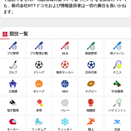
も、株式会社NTTドコモおよび情報提供者は一切の責任を負いかね
ます。
競技一覧
プロ野球
プロ野球(2軍)
MLB
高校野球
侍ジャパン
ゴルフ
Jリーグ
海外サッカー
日本代表
テニス
大相撲
Bリーグ
NBA
ラグビー
中央競馬
地方競馬
卓球
バレー
格闘技
バドミントン
モーター
フィギュア
ウィンター
陸上
水泳