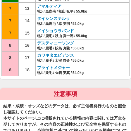
アマルティア
7
13
牝5 / 黒鹿毛 / 松山 弘平 / 55.0kg
ダイシンステルラ
7
14
牝3 / 黒鹿毛 / 幸 英明 / 52.0kg
メイショウラバンド
7
15
牝7 / 鹿毛 / 秋山 真一郎 / 55.0kg
デスティニーソング
8
16
牝4 / 鹿毛 / 鮫島 克駿 / 55.0kg
カワキタエビデンス
8
17
牝4 / 鹿毛 / 太宰 啓介 / 55.0kg
ブライトメジャー
8
18
牝4 / 栗毛 / ☆義 英真 / 54.0kg
注意事項
結果・成績・オッズなどのデータは、必ず主催者発行のものと照合
し確認してください。
本サイトのページ上に掲載されている情報の内容に関しては万全を
期しておりますが、その内容の正確性および安全性を保証するもの
ではありません。 当該情報に基づいて被ったいかなる損害について