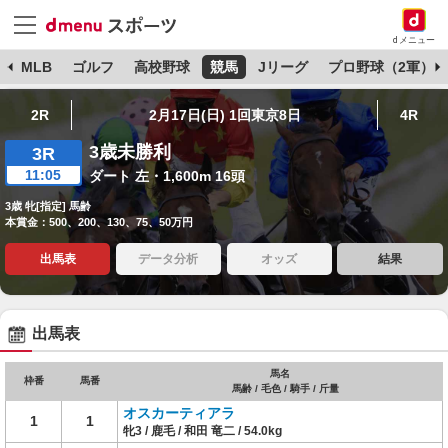
dメニュー
球
MLB
ゴルフ
高校野球
競馬
Jリーグ
プロ野球（2軍）
2R
2月17日(日) 1回東京8日
4R
3歳未勝利
3R
11:05
ダート 左・1,600m 16頭
3歳 牝[指定] 馬齢
本賞金：500、200、130、75、50万円
出馬表
データ分析
オッズ
結果
出馬表
馬名
枠番
馬番
馬齢 / 毛色 / 騎手 / 斤量
オスカーティアラ
1
1
牝3 / 鹿毛 / 和田 竜二 / 54.0kg