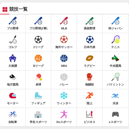
競技一覧
プロ野球
プロ野球(2軍)
MLB
高校野球
侍ジャパン
ゴルフ
Jリーグ
海外サッカー
日本代表
テニス
大相撲
Bリーグ
NBA
ラグビー
中央競馬
地方競馬
卓球
バレー
格闘技
バドミントン
モーター
フィギュア
ウィンター
陸上
水泳
自転車
学生スポーツ
Doスポーツ
ビジネス
eスポーツ