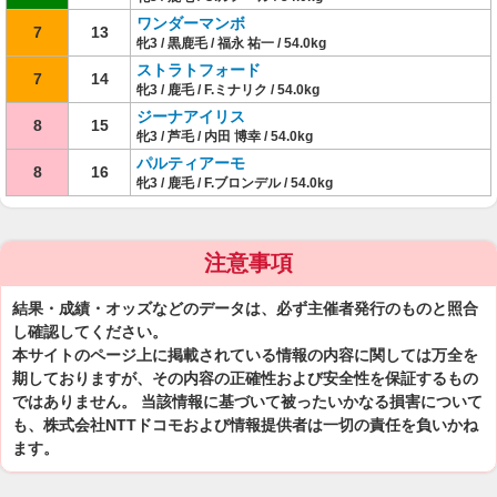
ワンダーマンボ
7
13
牝3 / 黒鹿毛 / 福永 祐一 / 54.0kg
ストラトフォード
7
14
牝3 / 鹿毛 / F.ミナリク / 54.0kg
ジーナアイリス
8
15
牝3 / 芦毛 / 内田 博幸 / 54.0kg
パルティアーモ
8
16
牝3 / 鹿毛 / F.ブロンデル / 54.0kg
注意事項
結果・成績・オッズなどのデータは、必ず主催者発行のものと照合
し確認してください。
本サイトのページ上に掲載されている情報の内容に関しては万全を
期しておりますが、その内容の正確性および安全性を保証するもの
ではありません。 当該情報に基づいて被ったいかなる損害について
も、株式会社NTTドコモおよび情報提供者は一切の責任を負いかね
ます。