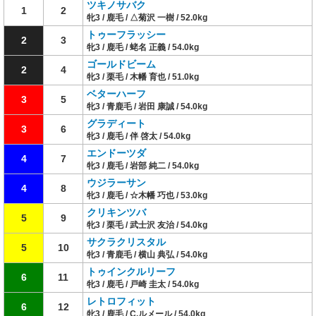
ツキノサバク
1
2
牝3 / 鹿毛 / △菊沢 一樹 / 52.0kg
トゥーフラッシー
2
3
牝3 / 鹿毛 / 蛯名 正義 / 54.0kg
ゴールドビーム
2
4
牝3 / 栗毛 / 木幡 育也 / 51.0kg
ベターハーフ
3
5
牝3 / 青鹿毛 / 岩田 康誠 / 54.0kg
グラディート
3
6
牝3 / 鹿毛 / 伴 啓太 / 54.0kg
エンドーツダ
4
7
牝3 / 鹿毛 / 岩部 純二 / 54.0kg
ウジラーサン
4
8
牝3 / 鹿毛 / ☆木幡 巧也 / 53.0kg
クリキンツバ
5
9
牝3 / 栗毛 / 武士沢 友治 / 54.0kg
サクラクリスタル
5
10
牝3 / 青鹿毛 / 横山 典弘 / 54.0kg
トゥインクルリーフ
6
11
牝3 / 鹿毛 / 戸崎 圭太 / 54.0kg
レトロフィット
6
12
牝3 / 鹿毛 / C.ルメール / 54.0kg