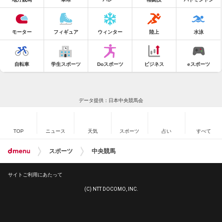
モーター
フィギュア
ウィンター
陸上
水泳
自転車
学生スポーツ
Doスポーツ
ビジネス
eスポーツ
データ提供：日本中央競馬会
TOP
ニュース
天気
スポーツ
占い
すべて
スポーツ
中央競馬
サイトご利用にあたって
(C) NTT DOCOMO, INC.