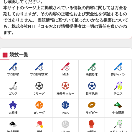
し確認してください。
本サイトのページ上に掲載されている情報の内容に関しては万全を
期しておりますが、その内容の正確性および安全性を保証するもの
ではありません。 当該情報に基づいて被ったいかなる損害について
も、株式会社NTTドコモおよび情報提供者は一切の責任を負いかね
ます。
競技一覧
プロ野球
プロ野球(2軍)
MLB
高校野球
侍ジャパン
ゴルフ
Jリーグ
海外サッカー
日本代表
テニス
大相撲
Bリーグ
NBA
ラグビー
中央競馬
地方競馬
卓球
バレー
格闘技
バドミントン