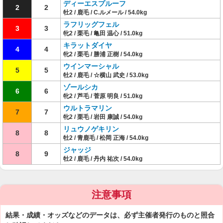
ディーエスプルーフ
2
2
牡2 / 鹿毛 / C.ルメール / 54.0kg
ラフリッグフェル
3
3
牝2 / 栗毛 / 亀田 温心 / 51.0kg
キラットダイヤ
4
4
牝2 / 栗毛 / 勝浦 正樹 / 54.0kg
ウインマーシャル
5
5
牡2 / 鹿毛 / ☆横山 武史 / 53.0kg
ゾールシカ
6
6
牝2 / 芦毛 / 菅原 明良 / 51.0kg
ウルトラマリン
7
7
牝2 / 栗毛 / 岩田 康誠 / 54.0kg
リュウノゲキリン
8
8
牡2 / 青鹿毛 / 松岡 正海 / 54.0kg
ジャッジ
8
9
牡2 / 鹿毛 / 丹内 祐次 / 54.0kg
注意事項
結果・成績・オッズなどのデータは、必ず主催者発行のものと照合