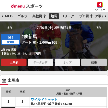
dメニュー
球
MLB
ゴルフ
高校野球
競馬
Jリーグ
プロ野球（2軍）
5R
7月6日(土) 2回函館1日
7R
2歳新馬
6R
0:00
ダート 右・1,000m 9頭
2歳 003 馬齢
本賞金：70、28、18、11、7万円
出馬表
データ分析
オッズ
結果
出馬表
馬名
枠番
馬番
馬齢 / 毛色 / 騎手 / 斤量
ワイルドキャット
1
1
牝2 / 黒鹿毛 / 城戸 義政 / 54.0kg