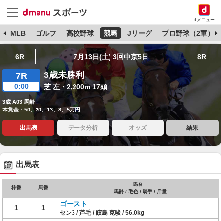
dメニュー
球
MLB
ゴルフ
高校野球
競馬
Jリーグ
プロ野球（2軍）
6R
7月13日(土) 3回中京5日
8R
3歳未勝利
7R
0:00
芝 左・2,200m 17頭
3歳 A03 馬齢
本賞金：50、20、13、8、5万円
出馬表
データ分析
オッズ
結果
出馬表
馬名
枠番
馬番
馬齢 / 毛色 / 騎手 / 斤量
ゴースト
1
1
セン3 / 芦毛 / 鮫島 克駿 / 56.0kg