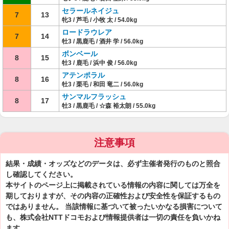
セラールネイジュ
7
13
牝3 / 芦毛 / 小牧 太 / 54.0kg
ロードラウレア
7
14
牡3 / 黒鹿毛 / 酒井 学 / 56.0kg
ボンベール
8
15
牡3 / 鹿毛 / 浜中 俊 / 56.0kg
アテンポラル
8
16
牡3 / 栗毛 / 和田 竜二 / 56.0kg
サンマルフラッシュ
8
17
牡3 / 黒鹿毛 / ☆森 裕太朗 / 55.0kg
注意事項
結果・成績・オッズなどのデータは、必ず主催者発行のものと照合
し確認してください。
本サイトのページ上に掲載されている情報の内容に関しては万全を
期しておりますが、その内容の正確性および安全性を保証するもの
ではありません。 当該情報に基づいて被ったいかなる損害について
も、株式会社NTTドコモおよび情報提供者は一切の責任を負いかね
ます。