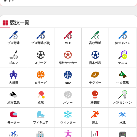
競技一覧
プロ野球
プロ野球(2軍)
MLB
高校野球
侍ジャパン
ゴルフ
Jリーグ
海外サッカー
日本代表
テニス
大相撲
Bリーグ
NBA
ラグビー
中央競馬
地方競馬
卓球
バレー
格闘技
バドミントン
モーター
フィギュア
ウィンター
陸上
水泳