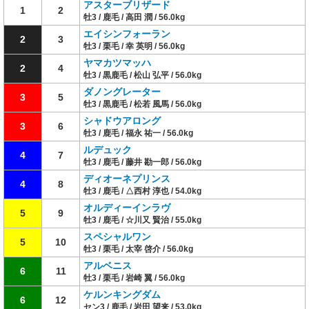
アスターブリザード
1
2
牡3 / 鹿毛 / 高田 潤 / 56.0kg
エイシンフォーラン
2
3
牡3 / 栗毛 / 幸 英明 / 56.0kg
ヤマカツマッハ
2
4
牡3 / 黒鹿毛 / 松山 弘平 / 56.0kg
ダノングレーター
3
5
牡3 / 黒鹿毛 / 松若 風馬 / 56.0kg
シャドウアロング
3
6
牡3 / 鹿毛 / 福永 祐一 / 56.0kg
ルデュック
4
7
牡3 / 鹿毛 / 藤井 勘一郎 / 56.0kg
ディオーネプリンス
4
8
牡3 / 鹿毛 / △西村 淳也 / 54.0kg
オルディーインラヴ
5
9
牡3 / 鹿毛 / ☆川又 賢治 / 55.0kg
スペシャルワン
5
10
牡3 / 栗毛 / 太宰 啓介 / 56.0kg
アルベニス
6
11
牡3 / 栗毛 / 岩崎 翼 / 56.0kg
ケルンキングダム
6
12
セン3 / 鹿毛 / 岩田 望来 / 53.0kg