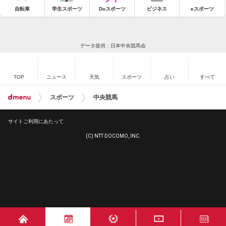
自転車
学生スポーツ
Doスポーツ
ビジネス
eスポーツ
データ提供：日本中央競馬会
TOP
ニュース
天気
スポーツ
占い
すべて
スポーツ
中央競馬
サイトご利用にあたって
(C) NTT DOCOMO, INC.