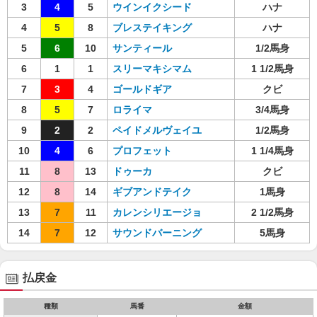
3
4
5
ウインイクシード
ハナ
4
5
8
ブレステイキング
ハナ
5
6
10
サンティール
1/2馬身
6
1
1
スリーマキシマム
1 1/2馬身
7
3
4
ゴールドギア
クビ
8
5
7
ロライマ
3/4馬身
9
2
2
ペイドメルヴェイユ
1/2馬身
10
4
6
プロフェット
1 1/4馬身
11
8
13
ドゥーカ
クビ
12
8
14
ギブアンドテイク
1馬身
13
7
11
カレンシリエージョ
2 1/2馬身
14
7
12
サウンドバーニング
5馬身
払戻金
種類
馬番
金額