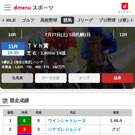
dメニュー
球
MLB
ゴルフ
高校野球
競馬
Jリーグ
プロ野球（2軍）
10R
7月27日(土) 1回札幌1日
12R
ＴＶｈ賞
11R
15:25
芝 右・1,800m 14頭
3歳以上 (混合)[指定] ハンデ
本賞金：1,820、730、460、270、182万円
出馬表
データ分析
オッズ
結果
競走成績
着順
枠番
馬番
馬名
着差
1
6
9
ウインシャトレーヌ
1.46.4
2
3
3
ハナズレジェンド
クビ