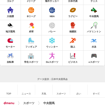
ゴルフ
Jリーグ
海外サッカー
日本代表
テニス
大相撲
Bリーグ
NBA
ラグビー
中央競馬
地方競馬
卓球
バレー
格闘技
バドミントン
モーター
フィギュア
ウィンター
陸上
水泳
自転車
学生スポーツ
Doスポーツ
ビジネス
eスポーツ
データ提供：日本中央競馬会
TOP
ニュース
天気
スポーツ
占い
すべて
スポーツ
中央競馬