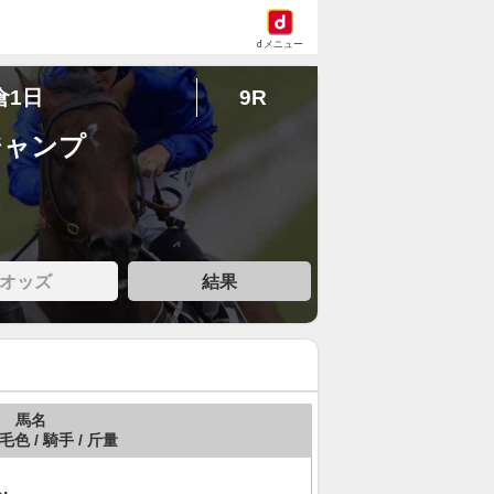
dメニュー
倉1日
9R
ジャンプ
オッズ
結果
馬名
 毛色 / 騎手 / 斤量