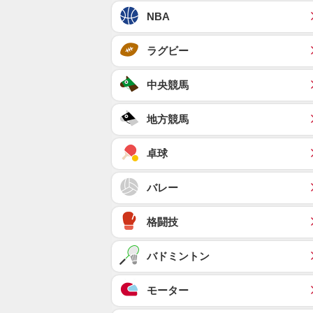
NBA
ラグビー
中央競馬
地方競馬
卓球
バレー
格闘技
バドミントン
モーター