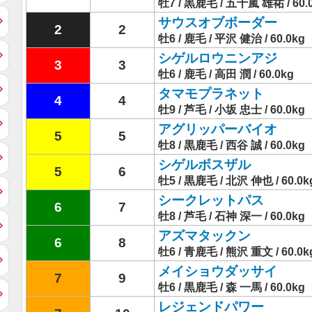
牡7 / 黒鹿毛 / 五十嵐 雄祐 / 60.
サウスオブボーダー
2
2
牡6 / 鹿毛 / 平沢 健治 / 60.0kg
シゲルロウニンアジ
3
3
牡6 / 鹿毛 / 高田 潤 / 60.0kg
タマモプラネット
4
4
牡9 / 芦毛 / 小坂 忠士 / 60.0kg
アグリッパーバイオ
5
5
牡8 / 黒鹿毛 / 西谷 誠 / 60.0kg
シゲルボスザル
5
6
牡5 / 黒鹿毛 / 北沢 伸也 / 60.0k
シークレットパス
6
7
牡8 / 芦毛 / 石神 深一 / 60.0kg
アズマタックン
6
8
牡6 / 青鹿毛 / 熊沢 重文 / 60.0k
メイショウダッサイ
7
9
牡6 / 黒鹿毛 / 森 一馬 / 60.0kg
レジェンドパワー