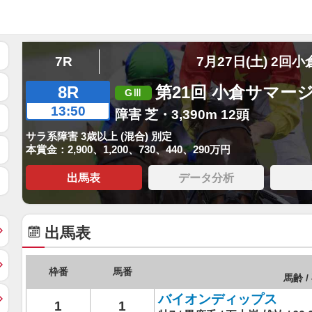
7R
7月27日(土) 2回小
8R
第21回 小倉サマー
13:50
障害 芝・3,390m 12頭
サラ系障害 3歳以上 (混合) 別定
本賞金：2,900、1,200、730、440、290万円
出馬表
データ分析
出馬表
枠番
馬番
馬齢 /
バイオンディップス
1
1