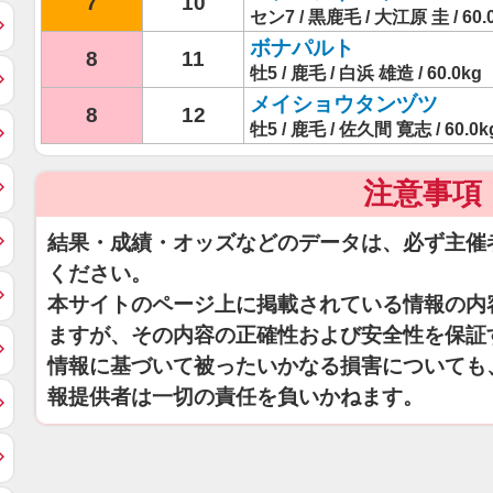
7
10
セン7 / 黒鹿毛 / 大江原 圭 / 60.
ボナパルト
8
11
牡5 / 鹿毛 / 白浜 雄造 / 60.0kg
メイショウタンヅツ
8
12
牡5 / 鹿毛 / 佐久間 寛志 / 60.0k
注意事項
結果・成績・オッズなどのデータは、必ず主催
ください。
本サイトのページ上に掲載されている情報の内
ますが、その内容の正確性および安全性を保証
情報に基づいて被ったいかなる損害についても
報提供者は一切の責任を負いかねます。