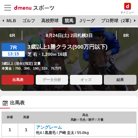
dメニュー
球
MLB
ゴルフ
高校野球
競馬
Jリーグ
プロ野球（2軍）
6R
8月24日(土) 2回札幌3日
8R
3歳以上1勝クラス(500万円以下)
7R
13:15
芝 右・1,200m 16頭
3歳以上 (混合)[指定] 定量
本賞金：750、300、190、110、75万円
出馬表
データ分析
オッズ
結果
出馬表
馬名
枠番
馬番
馬齢 / 毛色 / 騎手 / 斤量
アングレーム
1
1
牝4 / 黒鹿毛 / 戸崎 圭太 / 55.0kg