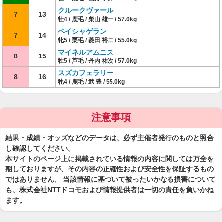
クルークヴァール
7
13
牡4 / 鹿毛 / 柴山 雄一 / 57.0kg
ペイシャゲラン
7
14
牝5 / 栗毛 / 菱田 裕二 / 55.0kg
マイネルアムニス
8
15
牡5 / 芦毛 / 丹内 祐次 / 57.0kg
スズカフェラリー
8
16
牝4 / 鹿毛 / 武 豊 / 55.0kg
注意事項
結果・成績・オッズなどのデータは、必ず主催者発行のものと照合
し確認してください。
本サイトのページ上に掲載されている情報の内容に関しては万全を
期しておりますが、その内容の正確性および安全性を保証するもの
ではありません。 当該情報に基づいて被ったいかなる損害について
も、株式会社NTTドコモおよび情報提供者は一切の責任を負いかね
ます。