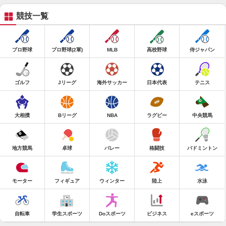
競技一覧
プロ野球
プロ野球(2軍)
MLB
高校野球
侍ジャパン
ゴルフ
Jリーグ
海外サッカー
日本代表
テニス
大相撲
Bリーグ
NBA
ラグビー
中央競馬
地方競馬
卓球
バレー
格闘技
バドミントン
モーター
フィギュア
ウィンター
陸上
水泳
自転車
学生スポーツ
Doスポーツ
ビジネス
eスポーツ