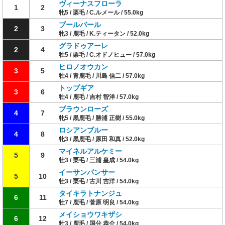
ヴィーナスフローラ
1
2
牝5 / 栗毛 / C.ルメール / 55.0kg
ブールバール
2
3
牝3 / 鹿毛 / K.ティータン / 52.0kg
グラドゥアーレ
2
4
牡5 / 栗毛 / C.オドノヒュー / 57.0kg
ヒロノオウカン
3
5
牡4 / 青鹿毛 / 川島 信二 / 57.0kg
トップギア
3
6
牡4 / 鹿毛 / 吉村 智洋 / 57.0kg
ブラウンローズ
4
7
牝5 / 黒鹿毛 / 勝浦 正樹 / 55.0kg
ロシアンブルー
4
8
牝3 / 黒鹿毛 / 原田 和真 / 52.0kg
マイネルアルケミー
5
9
牡3 / 栗毛 / 三浦 皇成 / 54.0kg
イーサンパンサー
5
10
牡3 / 栗毛 / 古川 吉洋 / 54.0kg
タイキラトナンジュ
6
11
牡7 / 鹿毛 / 菅原 明良 / 54.0kg
メイショウワキザシ
6
12
牡3 / 鹿毛 / 国分 恭介 / 54.0kg