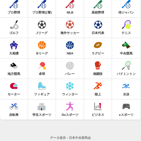
プロ野球
プロ野球(2軍)
MLB
高校野球
侍ジャパン
ゴルフ
Jリーグ
海外サッカー
日本代表
テニス
大相撲
Bリーグ
NBA
ラグビー
中央競馬
地方競馬
卓球
バレー
格闘技
バドミントン
モーター
フィギュア
ウィンター
陸上
水泳
自転車
学生スポーツ
Doスポーツ
ビジネス
eスポーツ
データ提供：日本中央競馬会