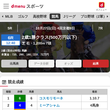
dメニュー
球
MLB
ゴルフ
高校野球
競馬
Jリーグ
プロ野球（2軍）
5R
10月27日(日) 4回京都9日
7R
2歳1勝クラス(500万円以下)
6R
12:40
芝 右・1,200m 7頭
2歳 (混合)(特指) 馬齢
本賞金：720、290、180、110、72万円
出馬表
データ分析
オッズ
結果
競走成績
着順
枠番
馬番
馬名
着差
1
6
6
コスモリモーネ
1.10.7
2
4
4
ミーアシャム
4馬身