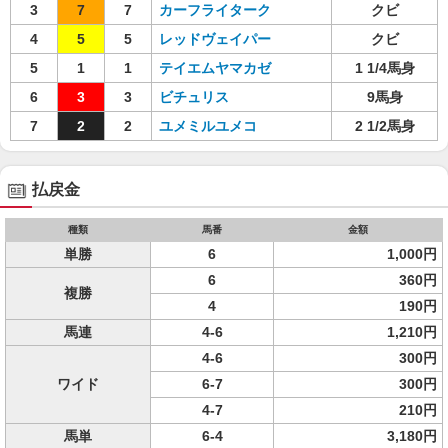
3
7
7
カーフライターク
クビ
4
5
5
レッドヴェイパー
クビ
5
1
1
テイエムヤマカゼ
1 1/4馬身
6
3
3
ビチュリス
9馬身
7
2
2
ユメミルユメコ
2 1/2馬身
払戻金
種類
馬番
金額
単勝
6
1,000円
6
360円
複勝
4
190円
馬連
4-6
1,210円
4-6
300円
ワイド
6-7
300円
4-7
210円
馬単
6-4
3,180円