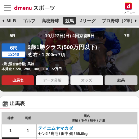
dメニュー
球
MLB
ゴルフ
高校野球
競馬
Jリーグ
プロ野球（2軍）
5R
10月27日(日) 4回京都9日
7R
2歳1勝クラス(500万円以下)
6R
12:40
芝 右・1,200m 7頭
2歳 (混合)(特指) 馬齢
本賞金：720、290、180、110、72万円
出馬表
データ分析
オッズ
結果
出馬表
馬名
枠番
馬番
馬齢 / 毛色 / 騎手 / 斤量
テイエムヤマカゼ
1
1
セン2 / 鹿毛 / 田中 健 / 55.0kg