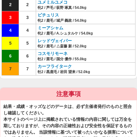
ユメミルユメコ
2
2
牝2 / 芦毛 / 荻野 琢真 / 54.0kg
ビチュリス
3
3
牝2 / 鹿毛 / 城戸 義政 / 54.0kg
ミーアシャム
4
4
牝2 / 鹿毛 / A.シュタルケ / 54.0kg
レッドヴェイパー
5
5
牝2 / 鹿毛 / △斎藤 新 / 52.0kg
コスモリモーネ
6
6
牡2 / 栗毛 / 国分 優作 / 55.0kg
カーフライターク
7
7
牡2 / 黒鹿毛 / 岩田 望来 / 52.0kg
注意事項
結果・成績・オッズなどのデータは、必ず主催者発行のものと照合
し確認してください。
本サイトのページ上に掲載されている情報の内容に関しては万全を
期しておりますが、その内容の正確性および安全性を保証するもの
ではありません。 当該情報に基づいて被ったいかなる損害について