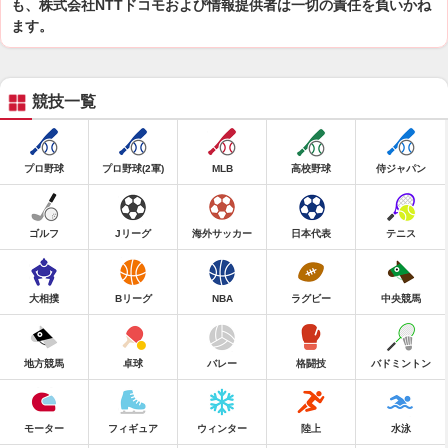
も、株式会社NTTドコモおよび情報提供者は一切の責任を負いかね
ます。
競技一覧
プロ野球
プロ野球(2軍)
MLB
高校野球
侍ジャパン
ゴルフ
Jリーグ
海外サッカー
日本代表
テニス
大相撲
Bリーグ
NBA
ラグビー
中央競馬
地方競馬
卓球
バレー
格闘技
バドミントン
モーター
フィギュア
ウィンター
陸上
水泳