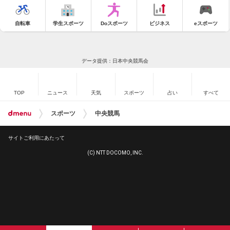
自転車
学生スポーツ
Doスポーツ
ビジネス
eスポーツ
データ提供：日本中央競馬会
TOP
ニュース
天気
スポーツ
占い
すべて
スポーツ
中央競馬
サイトご利用にあたって
(C) NTT DOCOMO, INC.