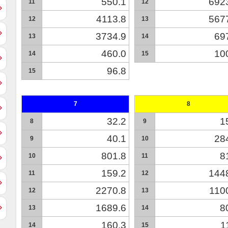
550.1
692
11
12
4113.8
567
12
13
3734.9
69
13
14
460.0
10
14
15
96.8
15
7
8
32.2
1
8
9
40.1
28
9
10
801.8
8
10
11
159.2
144
11
12
2270.8
110
12
13
1689.6
8
13
14
160.3
1
14
15