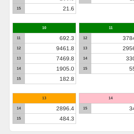
21.6
15
10
11
692.3
378
11
12
9461.8
295
12
13
7469.8
33
13
14
1905.0
5
14
15
182.8
15
13
14
2896.4
3
14
15
484.3
15