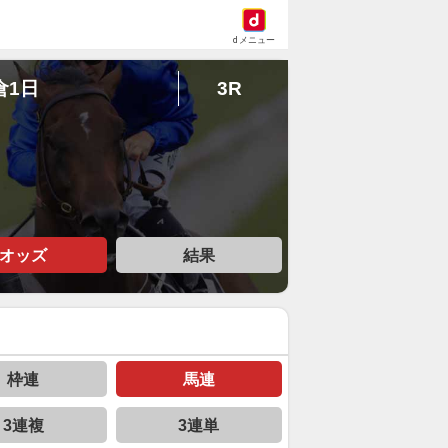
dメニュー
倉1日
3R
オッズ
結果
枠連
馬連
3連複
3連単