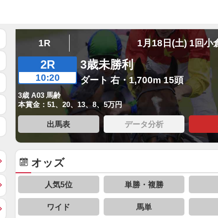
1R
1月18日(土) 1回小
2R
3歳未勝利
10:20
ダート 右・1,700m 15頭
3歳 A03 馬齢
本賞金：51、20、13、8、5万円
出馬表
データ分析
オッズ
人気5位
単勝・複勝
ワイド
馬単