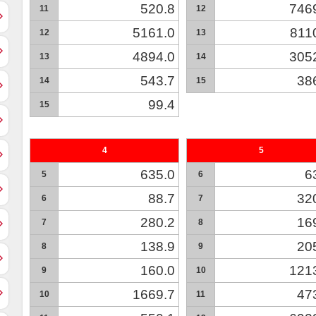
520.8
746
11
12
5161.0
811
12
13
4894.0
305
13
14
543.7
38
14
15
99.4
15
4
5
635.0
6
5
6
88.7
32
6
7
280.2
16
7
8
138.9
20
8
9
160.0
121
9
10
1669.7
47
10
11