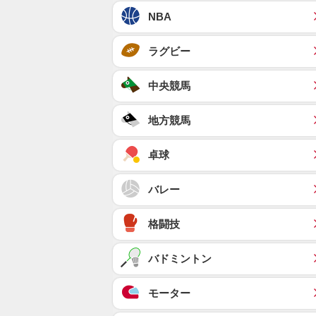
NBA
ラグビー
中央競馬
地方競馬
卓球
バレー
格闘技
バドミントン
モーター