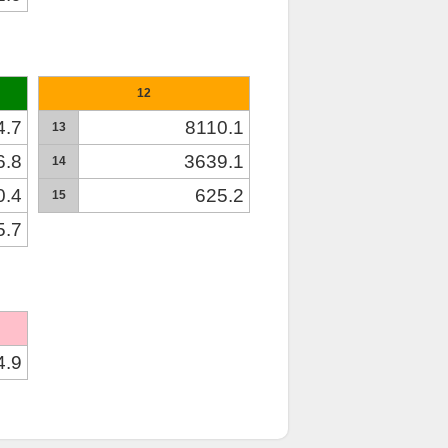
12
4.7
8110.1
13
6.8
3639.1
14
0.4
625.2
15
5.7
4.9