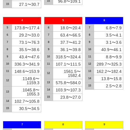
96.8〜109.1
15
27.1〜30.7
15
4
5
6
173.8〜177.4
18.0〜20.4
6.8〜7.9
5
6
7
29.2〜33.0
63.4〜66.5
3.5〜4.1
6
7
8
73.1〜76.3
37.7〜41.2
3.1〜3.6
7
8
9
35.5〜38.6
36.1〜39.8
40.9〜46.1
8
9
10
43.4〜47.6
318.5〜324.4
8.8〜9.9
9
10
11
336.3〜341.9
107.1〜111.5
289.7〜325.3
10
11
12
148.6〜153.9
1561.5〜
162.2〜182.4
11
13
12
1582.4
1149.6〜
13.8〜15.8
14
12
1159.3
575.8〜584.0
13
2.5〜2.8
15
1045.8〜
103.9〜107.3
14
13
1055.3
23.8〜27.0
15
102.7〜105.8
14
30.5〜34.5
15
7
8
9