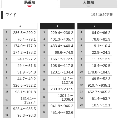
馬番順
人気順
ワイド
1/18 10:50更新
1
2
3
286.5〜290.2
229.4〜236.2
64.0〜66.2
2
3
4
76.4〜79.1
401.3〜405.7
78.8〜81.9
3
4
5
174.0〜177.0
433.4〜440.4
9.1〜10.4
4
5
6
174.2〜178.2
66.6〜74.9
22.9〜24.3
5
6
7
24.1〜27.2
166.1〜172.5
11.7〜12.9
6
7
8
49.4〜51.6
108.6〜117.8
18.4〜20.5
7
8
9
31.9〜34.8
123.1〜134.4
178.8〜184.5
8
9
10
44.7〜49.2
1114.2〜
49.5〜52.3
9
11
10
1127.6
326.5〜332.2
910.7〜935.1
10
12
230.3〜237.5
11
98.1〜101.8
452.7〜465.3
11
13
1301.4〜
12
1314.1〜
51.4〜53.7
14
1306.4
12
1327.4
10.5〜12.1
15
941.9〜946.2
13
925.4〜935.5
13
451.4〜462.6
14
95.3〜98.3
14