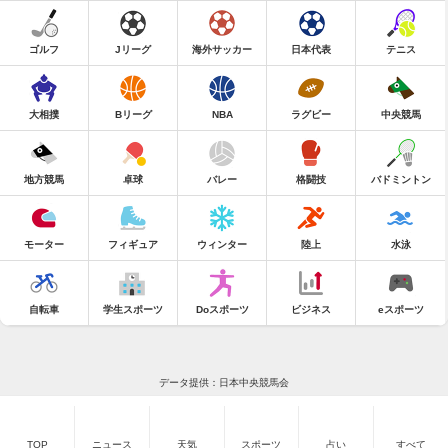
ゴルフ
Jリーグ
海外サッカー
日本代表
テニス
大相撲
Bリーグ
NBA
ラグビー
中央競馬
地方競馬
卓球
バレー
格闘技
バドミントン
モーター
フィギュア
ウィンター
陸上
水泳
自転車
学生スポーツ
Doスポーツ
ビジネス
eスポーツ
データ提供：日本中央競馬会
TOP
ニュース
天気
スポーツ
占い
すべて