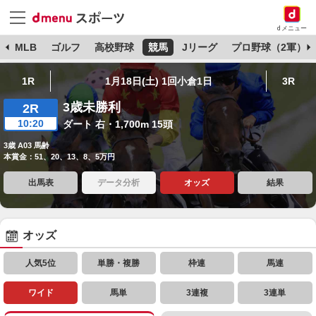
dメニュー
球
MLB
ゴルフ
高校野球
競馬
Jリーグ
プロ野球（2軍）
1R
1月18日(土) 1回小倉1日
3R
3歳未勝利
2R
10:20
ダート 右・1,700m 15頭
3歳 A03 馬齢
本賞金：51、20、13、8、5万円
出馬表
データ分析
オッズ
結果
オッズ
人気5位
単勝・複勝
枠連
馬連
ワイド
馬単
3連複
3連単