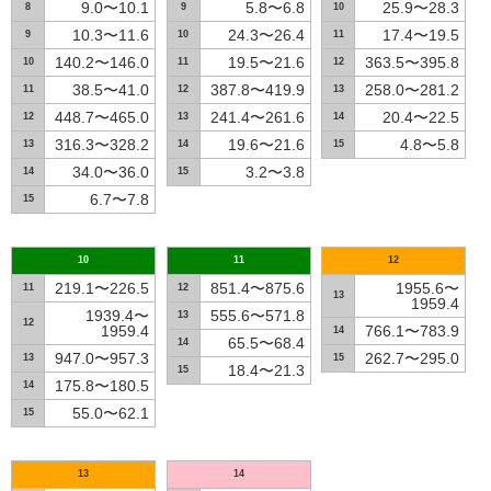
9.0〜10.1
5.8〜6.8
25.9〜28.3
8
9
10
10.3〜11.6
24.3〜26.4
17.4〜19.5
9
10
11
140.2〜146.0
19.5〜21.6
363.5〜395.8
10
11
12
38.5〜41.0
387.8〜419.9
258.0〜281.2
11
12
13
448.7〜465.0
241.4〜261.6
20.4〜22.5
12
13
14
316.3〜328.2
19.6〜21.6
4.8〜5.8
13
14
15
34.0〜36.0
3.2〜3.8
14
15
6.7〜7.8
15
10
11
12
219.1〜226.5
851.4〜875.6
1955.6〜
11
12
13
1959.4
1939.4〜
555.6〜571.8
13
12
1959.4
766.1〜783.9
14
65.5〜68.4
14
947.0〜957.3
262.7〜295.0
13
15
18.4〜21.3
15
175.8〜180.5
14
55.0〜62.1
15
13
14