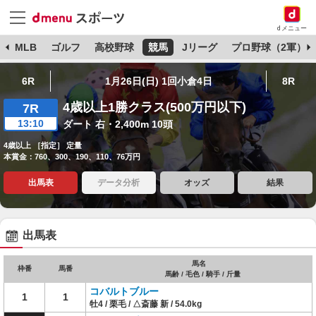
dメニュー
球
MLB
ゴルフ
高校野球
競馬
Jリーグ
プロ野球（2軍）
6R
1月26日(日) 1回小倉4日
8R
4歳以上1勝クラス(500万円以下)
7R
13:10
ダート 右・2,400m 10頭
4歳以上 ［指定］ 定量
本賞金：760、300、190、110、76万円
出馬表
データ分析
オッズ
結果
出馬表
馬名
枠番
馬番
馬齢 / 毛色 / 騎手 / 斤量
コバルトブルー
1
1
牡4 / 栗毛 / △斎藤 新 / 54.0kg