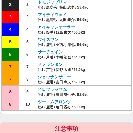
トモジャプリマ
2
2
牝6 / 黒鹿毛 / 横山 武史 / 55.0kg
マイティウェイ
3
3
牡4 / 黒鹿毛 / 丸田 恭介 / 56.0kg
アイキャンテーラー
4
4
牡4 / 栗毛 / 鮫島 良太 / 56.0kg
ワイズワン
5
5
牡5 / 鹿毛 / ☆西村 淳也 / 56.0kg
サーチュイン
6
6
牝4 / 芦毛 / 木幡 初也 / 54.0kg
メメランタン
7
7
牡4 / 芦毛 / 団野 大成 / 53.0kg
ショウナンサニー
7
8
牡6 / 鹿毛 / 吉田 隼人 / 57.0kg
ヒロブラッサム
8
9
牝5 / 鹿毛 / 藤田 菜七子 / 53.0kg
ツーエムアロンソ
8
10
牡4 / 鹿毛 / 亀田 温心 / 53.0kg
注意事項