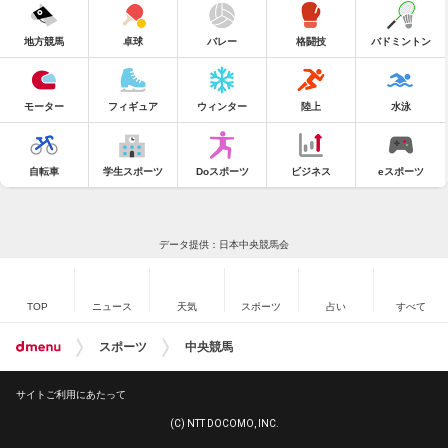
地方競馬
卓球
バレー
格闘技
バドミントン
モーター
フィギュア
ウィンター
陸上
水泳
自転車
学生スポーツ
Doスポーツ
ビジネス
eスポーツ
データ提供：日本中央競馬会
TOP
ニュース
天気
スポーツ
占い
すべて
スポーツ
中央競馬
サイトご利用にあたって
(C) NTT DOCOMO, INC.