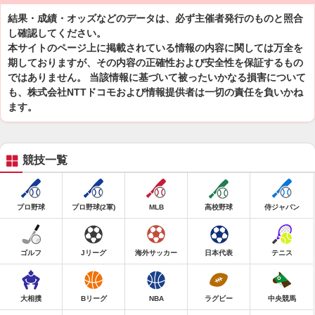
結果・成績・オッズなどのデータは、必ず主催者発行のものと照合
し確認してください。
本サイトのページ上に掲載されている情報の内容に関しては万全を
期しておりますが、その内容の正確性および安全性を保証するもの
ではありません。 当該情報に基づいて被ったいかなる損害について
も、株式会社NTTドコモおよび情報提供者は一切の責任を負いかね
ます。
競技一覧
プロ野球
プロ野球(2軍)
MLB
高校野球
侍ジャパン
ゴルフ
Jリーグ
海外サッカー
日本代表
テニス
大相撲
Bリーグ
NBA
ラグビー
中央競馬