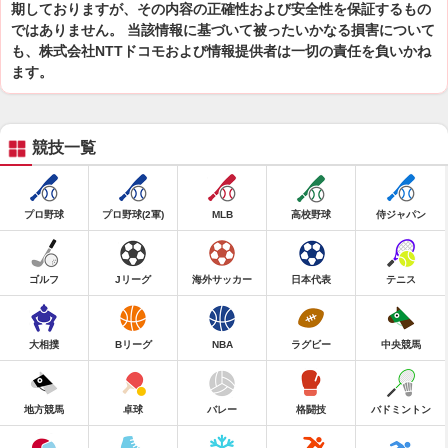
期しておりますが、その内容の正確性および安全性を保証するもの
ではありません。 当該情報に基づいて被ったいかなる損害について
も、株式会社NTTドコモおよび情報提供者は一切の責任を負いかね
ます。
競技一覧
プロ野球
プロ野球(2軍)
MLB
高校野球
侍ジャパン
ゴルフ
Jリーグ
海外サッカー
日本代表
テニス
大相撲
Bリーグ
NBA
ラグビー
中央競馬
地方競馬
卓球
バレー
格闘技
バドミントン