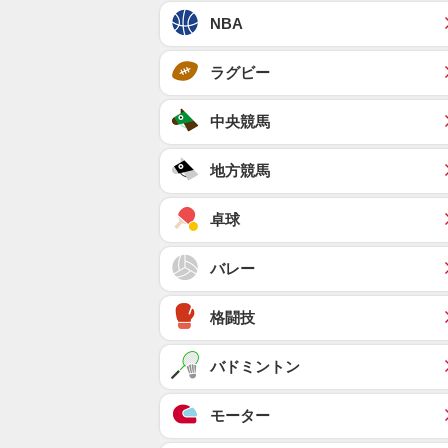
NBA
ラグビー
中央競馬
地方競馬
卓球
バレー
格闘技
バドミントン
モーター