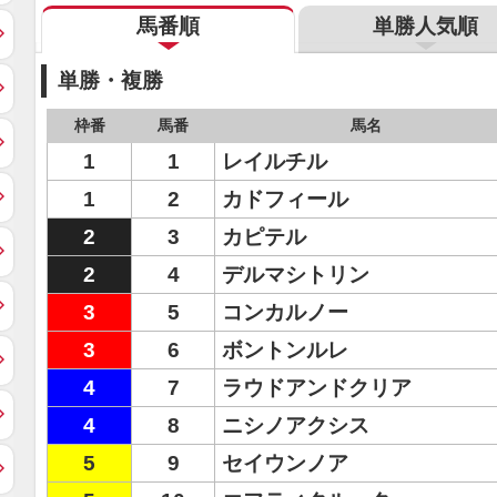
馬番順
単勝人気順
単勝・複勝
枠番
馬番
馬名
1
1
レイルチル
1
2
カドフィール
2
3
カピテル
2
4
デルマシトリン
3
5
コンカルノー
3
6
ボントンルレ
4
7
ラウドアンドクリア
4
8
ニシノアクシス
5
9
セイウンノア