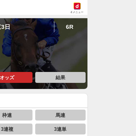
dメニュー
京3日
6R
オッズ
結果
枠連
馬連
3連複
3連単