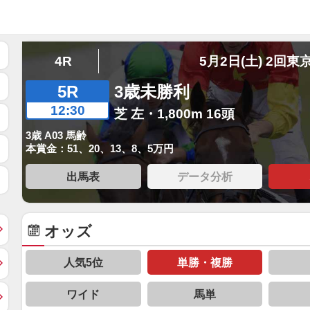
4R
5月2日(土) 2回東
5R
3歳未勝利
12:30
芝 左・1,800m 16頭
3歳 A03 馬齢
本賞金：51、20、13、8、5万円
出馬表
データ分析
オッズ
人気5位
単勝・複勝
ワイド
馬単