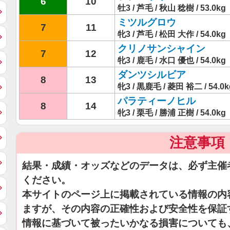
6
10
牡3 / 芦毛 / 秋山 稔樹 / 53.0kg
ミツルグロウ
7
11
牝3 / 芦毛 / 松田 大作 / 54.0kg
クリノサンシャイン
7
12
牝3 / 鹿毛 / 水口 優也 / 54.0kg
ダンツシルビア
8
13
牝3 / 黒鹿毛 / 菱田 裕二 / 54.0k
パラティーノヒル
8
14
牝3 / 栗毛 / 勝浦 正樹 / 54.0kg
注意事項
結果・成績・オッズなどのデータは、必ず主催
ください。
本サイトのページ上に掲載されている情報の内
ますが、その内容の正確性および安全性を保証
情報に基づいて被ったいかなる損害についても