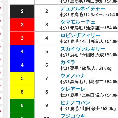
牝3 / 黒鹿毛 / 横山 武史 / 54.0k
デュアルネイチャー
2
2
牝3 / 青鹿毛 / C.ルメール / 54.
タマモルーチェ
3
3
牝3 / 青鹿毛 / 池添 謙一 / 54.0k
ロビンザフィリー
3
4
牝3 / 鹿毛 / 石川 裕紀人 / 54.0k
スカイヴァルキリー
4
5
牝3 / 鹿毛 / ☆団野 大成 / 53.0k
カペラ
4
6
牝3 / 栗毛 / 黛 弘人 / 54.0kg
ウメノハナ
5
7
牝3 / 黒鹿毛 / 川島 信二 / 54.0k
クレアーレ
5
8
牡3 / 鹿毛 / △亀田 温心 / 54.0k
ヒナノコバン
6
9
牡3 / 鹿毛 / 山田 敬士 / 53.0kg
フジコウキ