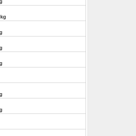
g
0kg
g
g
g
g
g