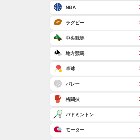
NBA
ラグビー
中央競馬
地方競馬
卓球
バレー
格闘技
バドミントン
モーター