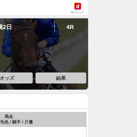
dメニュー
幌2日
4R
オッズ
結果
馬名
 毛色 / 騎手 / 斤量