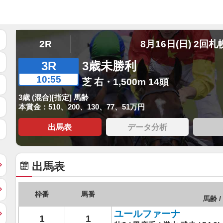
2R
8月16日(日) 2回札
3R
3歳未勝利
10:55
芝 右・1,500m 14頭
3歳 (混合)[指定] 馬齢
本賞金：510、200、130、77、51万円
出馬表
データ分析
出馬表
枠番
馬番
馬齢 /
ユールファーナ
1
1