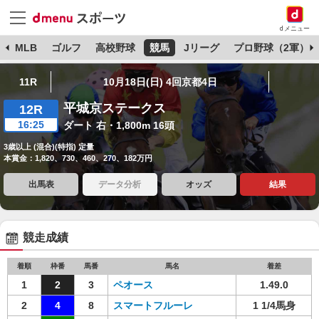
dメニュー
球
MLB
ゴルフ
高校野球
競馬
Jリーグ
プロ野球（2軍）
11R
10月18日(日) 4回京都4日
平城京ステークス
12R
16:25
ダート 右・1,800m 16頭
3歳以上 (混合)(特指) 定量
本賞金：1,820、730、460、270、182万円
出馬表
データ分析
オッズ
結果
競走成績
着順
枠番
馬番
馬名
着差
1
2
3
ペオース
1.49.0
2
4
8
スマートフルーレ
1 1/4馬身