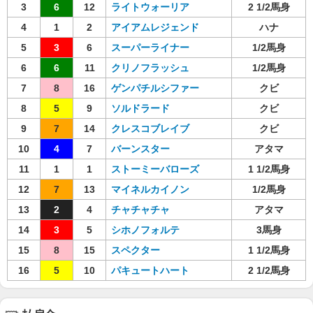
3
6
12
ライトウォーリア
2 1/2馬身
4
1
2
アイアムレジェンド
ハナ
5
3
6
スーパーライナー
1/2馬身
6
6
11
クリノフラッシュ
1/2馬身
7
8
16
ゲンパチルシファー
クビ
8
5
9
ソルドラード
クビ
9
7
14
クレスコブレイブ
クビ
10
4
7
バーンスター
アタマ
11
1
1
ストーミーバローズ
1 1/2馬身
12
7
13
マイネルカイノン
1/2馬身
13
2
4
チャチャチャ
アタマ
14
3
5
シホノフォルテ
3馬身
15
8
15
スペクター
1 1/2馬身
16
5
10
パキュートハート
2 1/2馬身