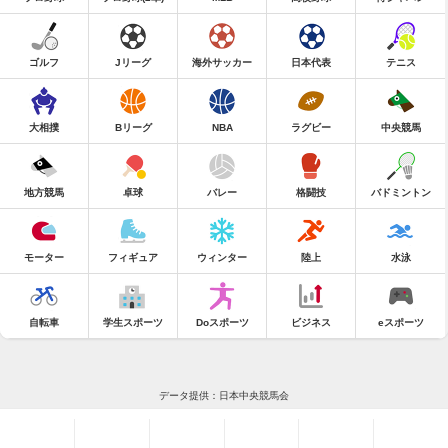
ゴルフ
Jリーグ
海外サッカー
日本代表
テニス
大相撲
Bリーグ
NBA
ラグビー
中央競馬
地方競馬
卓球
バレー
格闘技
バドミントン
モーター
フィギュア
ウィンター
陸上
水泳
自転車
学生スポーツ
Doスポーツ
ビジネス
eスポーツ
データ提供：日本中央競馬会