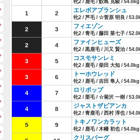
牝2 / 鹿毛 / 鮫島 克駿 / 54.0kg
エレボアブランシュ
1
2
牝2 / 芦毛 / ☆菅原 明良 / 53.0
フィエゾン
2
3
牝2 / 青毛 / 藤田 菜七子 / 52.0
ファインヒューズ
2
4
牝2 / 黒鹿毛 / 川又 賢治 / 54.0
コスモサンレミ
3
5
牝2 / 鹿毛 / 柴田 大知 / 54.0kg
トーホウレッド
3
6
牝2 / 鹿毛 / 吉田 隼人 / 54.0kg
ロリポップ
4
7
牝2 / 栗毛 / ☆菊沢 一樹 / 53.0
ジャストザビアンカ
4
8
牝2 / 青鹿毛 / 西村 淳也 / 54.0
トキノワンカラット
5
9
牝2 / 鹿毛 / 木幡 初也 / 54.0kg
クリスバーグ