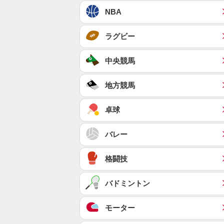
NBA
ラグビー
中央競馬
地方競馬
卓球
バレー
格闘技
バドミントン
モーター