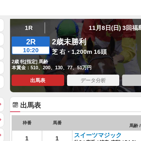
1R
11月8日(日) 3回福
2R
2歳未勝利
10:20
芝 右・1,200m 16頭
2歳 牝[指定] 馬齢
本賞金：510、200、130、77、51万円
出馬表
データ分析
出馬表
枠番
馬番
馬齢 /
スイーツマジック
1
1