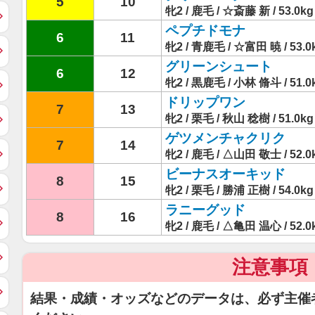
5
10
牝2 / 鹿毛 / ☆斎藤 新 / 53.0kg
ペプチドモナ
6
11
牝2 / 青鹿毛 / ☆富田 暁 / 53.0
グリーンシュート
6
12
牝2 / 黒鹿毛 / 小林 脩斗 / 51.0
ドリップワン
7
13
牝2 / 栗毛 / 秋山 稔樹 / 51.0kg
ゲツメンチャクリク
7
14
牝2 / 鹿毛 / △山田 敬士 / 52.0
ビーナスオーキッド
8
15
牝2 / 栗毛 / 勝浦 正樹 / 54.0kg
ラニーグッド
8
16
牝2 / 鹿毛 / △亀田 温心 / 52.0
注意事項
結果・成績・オッズなどのデータは、必ず主催