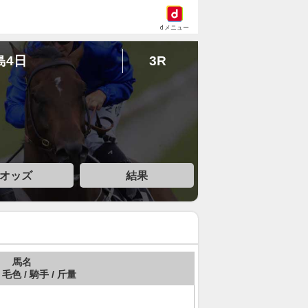
dメニュー
島4日
3R
オッズ
結果
馬名
 毛色 / 騎手 / 斤量