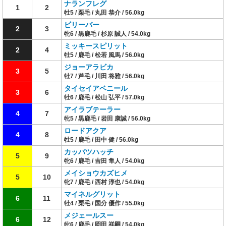
ナランフレグ
1
2
牡5 / 栗毛 / 丸田 恭介 / 56.0kg
ビリーバー
2
3
牝6 / 黒鹿毛 / 杉原 誠人 / 54.0kg
ミッキースピリット
2
4
牡5 / 鹿毛 / 松若 風馬 / 56.0kg
ジョーアラビカ
3
5
牡7 / 芦毛 / 川田 将雅 / 56.0kg
タイセイアベニール
3
6
牡6 / 鹿毛 / 松山 弘平 / 57.0kg
アイラブテーラー
4
7
牝5 / 黒鹿毛 / 岩田 康誠 / 56.0kg
ロードアクア
4
8
牡5 / 鹿毛 / 田中 健 / 56.0kg
カッパツハッチ
5
9
牝6 / 鹿毛 / 吉田 隼人 / 54.0kg
メイショウカズヒメ
5
10
牝7 / 鹿毛 / 西村 淳也 / 54.0kg
マイネルグリット
6
11
牡4 / 栗毛 / 国分 優作 / 55.0kg
メジェールスー
6
12
牝6 / 鹿毛 / 岡田 祥嗣 / 54.0kg