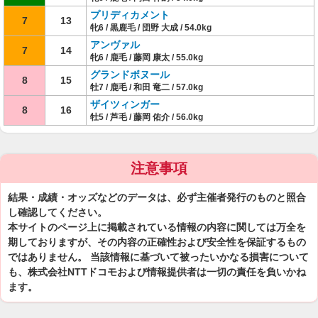
プリディカメント
7
13
牝6 / 黒鹿毛 / 団野 大成 / 54.0kg
アンヴァル
7
14
牝6 / 鹿毛 / 藤岡 康太 / 55.0kg
グランドボヌール
8
15
牡7 / 鹿毛 / 和田 竜二 / 57.0kg
ザイツィンガー
8
16
牡5 / 芦毛 / 藤岡 佑介 / 56.0kg
注意事項
結果・成績・オッズなどのデータは、必ず主催者発行のものと照合
し確認してください。
本サイトのページ上に掲載されている情報の内容に関しては万全を
期しておりますが、その内容の正確性および安全性を保証するもの
ではありません。 当該情報に基づいて被ったいかなる損害について
も、株式会社NTTドコモおよび情報提供者は一切の責任を負いかね
ます。