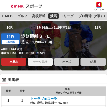
dメニュー
球
MLB
ゴルフ
高校野球
競馬
Jリーグ
プロ野球（2軍）
10R
1月9日(土) 1回中京2日
12R
淀短距離Ｓ（L）
11R
15:45
芝 左・1,200m 16頭
4歳以上 N04 別定
本賞金：250、100、63、38、25万円
出馬表
データ分析
オッズ
結果
出馬表
馬名
枠番
馬番
馬齢 / 毛色 / 騎手 / 斤量
トゥラヴェスーラ
1
1
牡6 / 鹿毛 / 池添 謙一 / 57.0kg