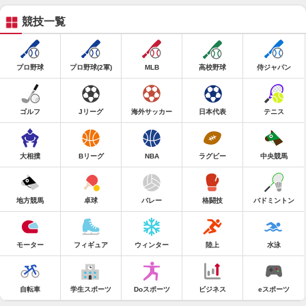
競技一覧
プロ野球
プロ野球(2軍)
MLB
高校野球
侍ジャパン
ゴルフ
Jリーグ
海外サッカー
日本代表
テニス
大相撲
Bリーグ
NBA
ラグビー
中央競馬
地方競馬
卓球
バレー
格闘技
バドミントン
モーター
フィギュア
ウィンター
陸上
水泳
自転車
学生スポーツ
Doスポーツ
ビジネス
eスポーツ