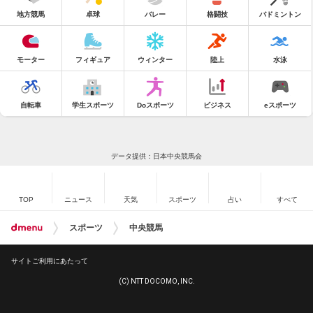
地方競馬
卓球
バレー
格闘技
バドミントン
モーター
フィギュア
ウィンター
陸上
水泳
自転車
学生スポーツ
Doスポーツ
ビジネス
eスポーツ
データ提供：日本中央競馬会
TOP
ニュース
天気
スポーツ
占い
すべて
スポーツ
中央競馬
サイトご利用にあたって
(C) NTT DOCOMO, INC.