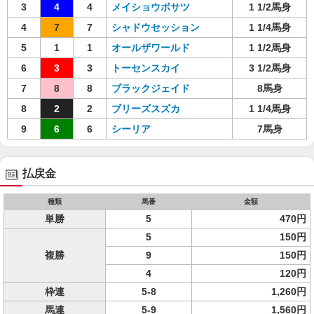
3
4
4
メイショウボサツ
1 1/2馬身
4
7
7
シャドウセッション
1 1/4馬身
5
1
1
オールザワールド
1 1/2馬身
6
3
3
トーセンスカイ
3 1/2馬身
7
8
8
ブラックジェイド
8馬身
8
2
2
ブリーズスズカ
1 1/4馬身
9
6
6
シーリア
7馬身
払戻金
種類
馬番
金額
単勝
5
470円
5
150円
複勝
9
150円
4
120円
枠連
5-8
1,260円
馬連
5-9
1,560円