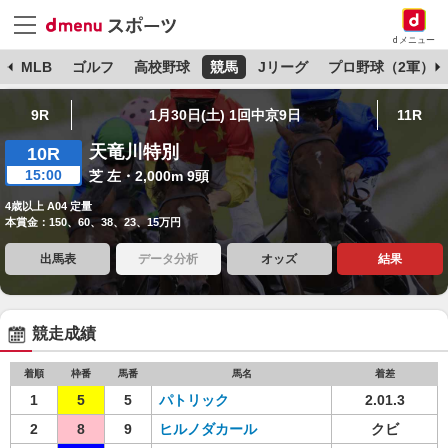
dメニュー
球
MLB
ゴルフ
高校野球
競馬
Jリーグ
プロ野球（2軍）
9R
1月30日(土) 1回中京9日
11R
天竜川特別
10R
15:00
芝 左・2,000m 9頭
4歳以上 A04 定量
本賞金：150、60、38、23、15万円
出馬表
データ分析
オッズ
結果
競走成績
着順
枠番
馬番
馬名
着差
1
5
5
パトリック
2.01.3
2
8
9
ヒルノダカール
クビ