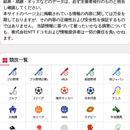
結果・成績・オッズなどのデータは、必ず主催者発行のものと照合
し確認してください。
本サイトのページ上に掲載されている情報の内容に関しては万全を
期しておりますが、その内容の正確性および安全性を保証するもの
ではありません。 当該情報に基づいて被ったいかなる損害について
も、株式会社NTTドコモおよび情報提供者は一切の責任を負いかね
ます。
競技一覧
プロ野球
プロ野球(2軍)
MLB
高校野球
侍ジャパン
ゴルフ
Jリーグ
海外サッカー
日本代表
テニス
大相撲
Bリーグ
NBA
ラグビー
中央競馬