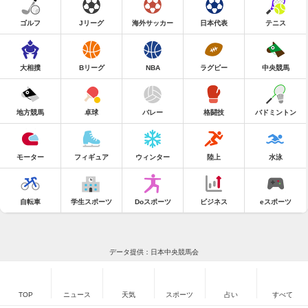
ゴルフ
Jリーグ
海外サッカー
日本代表
テニス
大相撲
Bリーグ
NBA
ラグビー
中央競馬
地方競馬
卓球
バレー
格闘技
バドミントン
モーター
フィギュア
ウィンター
陸上
水泳
自転車
学生スポーツ
Doスポーツ
ビジネス
eスポーツ
データ提供：日本中央競馬会
TOP
ニュース
天気
スポーツ
占い
すべて