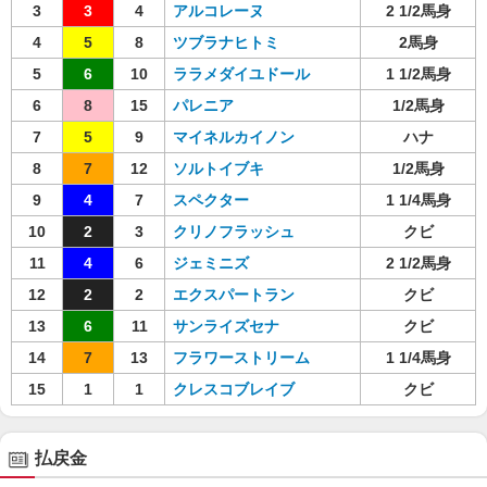
3
3
4
アルコレーヌ
2 1/2馬身
4
5
8
ツブラナヒトミ
2馬身
5
6
10
ララメダイユドール
1 1/2馬身
6
8
15
パレニア
1/2馬身
7
5
9
マイネルカイノン
ハナ
8
7
12
ソルトイブキ
1/2馬身
9
4
7
スペクター
1 1/4馬身
10
2
3
クリノフラッシュ
クビ
11
4
6
ジェミニズ
2 1/2馬身
12
2
2
エクスパートラン
クビ
13
6
11
サンライズセナ
クビ
14
7
13
フラワーストリーム
1 1/4馬身
15
1
1
クレスコブレイブ
クビ
払戻金