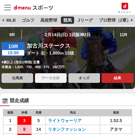
dメニュー
球
MLB
ゴルフ
高校野球
競馬
Jリーグ
プロ野球（2軍）
9R
2月14日(日) 1回阪神2日
11R
加古川ステークス
10R
15:00
ダート 右・1,800m 15頭
4歳以上 (混合)(特指) 定量
本賞金：1,820、730、460、270、182万円
出馬表
データ分析
オッズ
結果
競走成績
着順
枠番
馬番
馬名
着差
1
3
5
ライトウォーリア
1.52.5
2
8
14
リネンファッション
アタマ