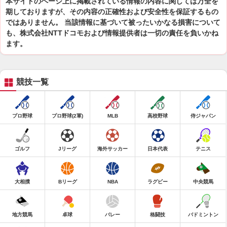
本サイトのページ上に掲載されている情報の内容に関しては万全を
期しておりますが、その内容の正確性および安全性を保証するもの
ではありません。 当該情報に基づいて被ったいかなる損害について
も、株式会社NTTドコモおよび情報提供者は一切の責任を負いかね
ます。
競技一覧
プロ野球
プロ野球(2軍)
MLB
高校野球
侍ジャパン
ゴルフ
Jリーグ
海外サッカー
日本代表
テニス
大相撲
Bリーグ
NBA
ラグビー
中央競馬
地方競馬
卓球
バレー
格闘技
バドミントン