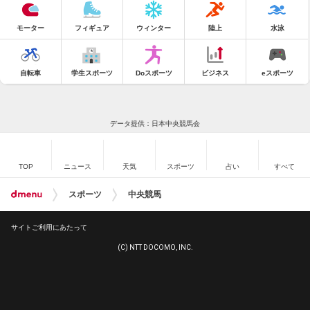
モーター
フィギュア
ウィンター
陸上
水泳
自転車
学生スポーツ
Doスポーツ
ビジネス
eスポーツ
データ提供：日本中央競馬会
TOP
ニュース
天気
スポーツ
占い
すべて
スポーツ
中央競馬
サイトご利用にあたって
(C) NTT DOCOMO, INC.