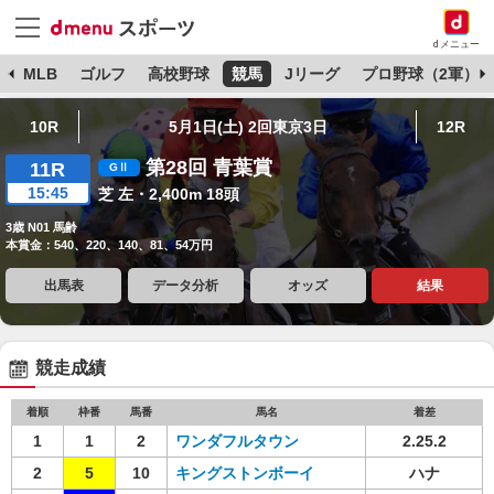
dメニュー
球
MLB
ゴルフ
高校野球
競馬
Jリーグ
プロ野球（2軍）
10R
5月1日(土) 2回東京3日
12R
第28回 青葉賞
11R
15:45
芝 左・2,400m 18頭
3歳 N01 馬齢
本賞金：540、220、140、81、54万円
出馬表
データ分析
オッズ
結果
競走成績
着順
枠番
馬番
馬名
着差
1
1
2
ワンダフルタウン
2.25.2
2
5
10
キングストンボーイ
ハナ