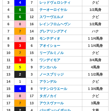
3
4
7
レッドヴェロシティ
クビ
4
6
11
テーオーロイヤル
1/2馬身
5
6
12
スワーヴエルメ
クビ
6
8
16
レインフロムヘヴン
1/2馬身
7
7
14
グレアリングアイ
ハナ
8
8
18
モンテディオ
1 1/4馬身
9
3
6
アオイショー
1 1/4馬身
10
7
15
リーブルミノル
クビ
11
3
5
ワンデイモア
3/4馬身
12
5
9
テンカハル
4馬身
13
2
3
ノースブリッジ
1 1/2馬身
14
1
1
アランデル
クビ
15
4
8
マテンロウエール
1 3/4馬身
16
8
17
タガノカイ
クビ
17
7
13
アウスヴァール
3馬身
18
2
4
バーボンハイボール
大差