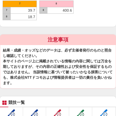
7
8
39.7
400.6
7
8
18.7
8
注意事項
結果・成績・オッズなどのデータは、必ず主催者発行のものと照合
し確認してください。
本サイトのページ上に掲載されている情報の内容に関しては万全を
期しておりますが、その内容の正確性および安全性を保証するもの
ではありません。 当該情報に基づいて被ったいかなる損害について
も、株式会社NTTドコモおよび情報提供者は一切の責任を負いかね
ます。
競技一覧