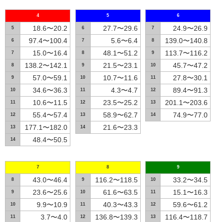
4
5
6
18.6〜20.2
27.7〜29.6
24.9〜26.9
5
6
7
97.4〜100.4
5.6〜6.4
139.0〜140.8
6
7
8
15.0〜16.4
48.1〜51.2
113.7〜116.2
7
8
9
138.2〜142.1
21.5〜23.1
45.7〜47.2
8
9
10
57.0〜59.1
10.7〜11.6
27.8〜30.1
9
10
11
34.6〜36.3
4.3〜4.7
89.4〜91.3
10
11
12
10.6〜11.5
23.5〜25.2
201.1〜203.6
11
12
13
55.4〜57.4
58.9〜62.7
74.9〜77.0
12
13
14
177.1〜182.0
21.6〜23.3
13
14
48.4〜50.5
14
7
8
9
43.0〜46.4
116.2〜118.5
33.2〜34.5
8
9
10
23.6〜25.6
61.6〜63.5
15.1〜16.3
9
10
11
9.9〜10.9
40.3〜43.3
59.6〜61.2
10
11
12
3.7〜4.0
136.8〜139.3
116.4〜118.7
11
12
13