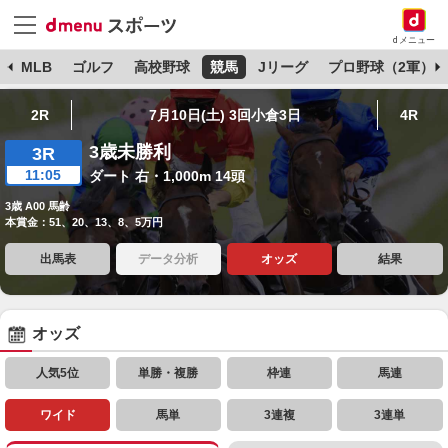
dメニュー
球
MLB
ゴルフ
高校野球
競馬
Jリーグ
プロ野球（2軍）
2R
7月10日(土) 3回小倉3日
4R
3歳未勝利
3R
11:05
ダート 右・1,000m 14頭
3歳 A00 馬齢
本賞金：51、20、13、8、5万円
出馬表
データ分析
オッズ
結果
オッズ
人気5位
単勝・複勝
枠連
馬連
ワイド
馬単
3連複
3連単