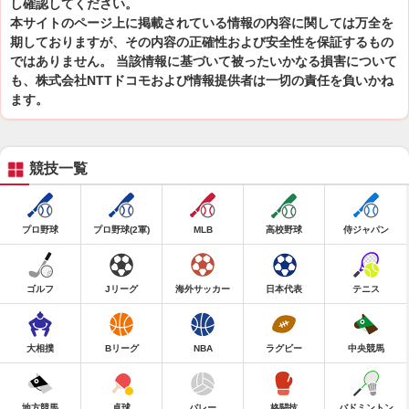
し確認してください。
本サイトのページ上に掲載されている情報の内容に関しては万全を
期しておりますが、その内容の正確性および安全性を保証するもの
ではありません。 当該情報に基づいて被ったいかなる損害について
も、株式会社NTTドコモおよび情報提供者は一切の責任を負いかね
ます。
競技一覧
プロ野球
プロ野球(2軍)
MLB
高校野球
侍ジャパン
ゴルフ
Jリーグ
海外サッカー
日本代表
テニス
大相撲
Bリーグ
NBA
ラグビー
中央競馬
地方競馬
卓球
バレー
格闘技
バドミントン