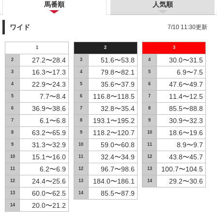
馬番順
人気順
ワイド
7/10 11:30更新
1
2
3
27.2〜28.4
51.6〜53.8
30.0〜31.5
2
3
4
16.3〜17.3
79.8〜82.1
6.9〜7.5
3
4
5
22.9〜24.3
35.6〜37.9
47.6〜49.7
4
5
6
7.7〜8.4
116.8〜118.5
11.4〜12.5
5
6
7
36.9〜38.6
32.8〜35.4
85.5〜88.8
6
7
8
6.1〜6.8
193.1〜195.2
30.9〜32.3
7
8
9
63.2〜65.9
118.2〜120.7
18.6〜19.6
8
9
10
31.3〜32.9
59.0〜60.8
8.9〜9.7
9
10
11
15.1〜16.0
32.4〜34.9
43.8〜45.7
10
11
12
6.2〜6.9
96.7〜98.6
100.7〜104.5
11
12
13
24.4〜25.6
184.0〜186.1
29.2〜30.6
12
13
14
60.0〜62.5
85.5〜87.9
13
14
20.0〜21.2
14