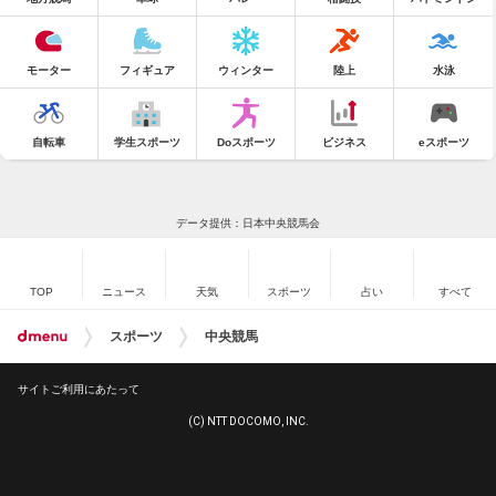
モーター
フィギュア
ウィンター
陸上
水泳
自転車
学生スポーツ
Doスポーツ
ビジネス
eスポーツ
データ提供：日本中央競馬会
TOP
ニュース
天気
スポーツ
占い
すべて
スポーツ
中央競馬
サイトご利用にあたって
(C) NTT DOCOMO, INC.