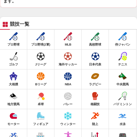
ます。
競技一覧
プロ野球
プロ野球(2軍)
MLB
高校野球
侍ジャパン
ゴルフ
Jリーグ
海外サッカー
日本代表
テニス
大相撲
Bリーグ
NBA
ラグビー
中央競馬
地方競馬
卓球
バレー
格闘技
バドミントン
モーター
フィギュア
ウィンター
陸上
水泳