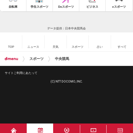
自転車
学生スポーツ
Doスポーツ
ビジネス
eスポーツ
データ提供：日本中央競馬会
TOP
ニュース
天気
スポーツ
占い
すべて
スポーツ
中央競馬
サイトご利用にあたって
(C) NTT DOCOMO, INC.