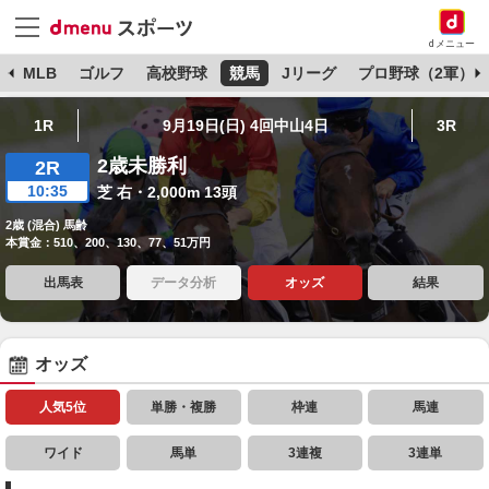
dメニュー
球
MLB
ゴルフ
高校野球
競馬
Jリーグ
プロ野球（2軍）
1R
9月19日(日) 4回中山4日
3R
2歳未勝利
2R
10:35
芝 右・2,000m 13頭
2歳 (混合) 馬齢
本賞金：510、200、130、77、51万円
出馬表
データ分析
オッズ
結果
オッズ
人気5位
単勝・複勝
枠連
馬連
ワイド
馬単
3連複
3連単