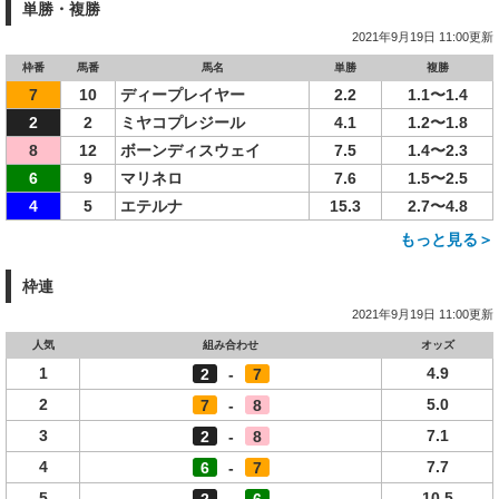
単勝・複勝
2021年9月19日 11:00更新
枠番
馬番
馬名
単勝
複勝
7
10
ディープレイヤー
2.2
1.1〜1.4
2
2
ミヤコプレジール
4.1
1.2〜1.8
8
12
ボーンディスウェイ
7.5
1.4〜2.3
6
9
マリネロ
7.6
1.5〜2.5
4
5
エテルナ
15.3
2.7〜4.8
もっと見る＞
枠連
2021年9月19日 11:00更新
人気
組み合わせ
オッズ
1
4.9
2
-
7
2
5.0
7
-
8
3
7.1
2
-
8
4
7.7
6
-
7
5
10.5