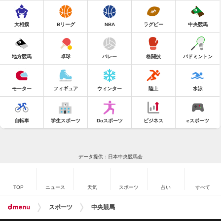
大相撲
Bリーグ
NBA
ラグビー
中央競馬
地方競馬
卓球
バレー
格闘技
バドミントン
モーター
フィギュア
ウィンター
陸上
水泳
自転車
学生スポーツ
Doスポーツ
ビジネス
eスポーツ
データ提供：日本中央競馬会
TOP
ニュース
天気
スポーツ
占い
すべて
スポーツ
中央競馬