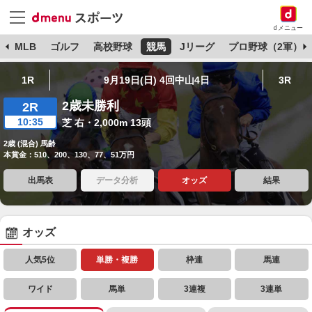
dメニュー
球
MLB
ゴルフ
高校野球
競馬
Jリーグ
プロ野球（2軍）
1R
9月19日(日) 4回中山4日
3R
2歳未勝利
2R
10:35
芝 右・2,000m 13頭
2歳 (混合) 馬齢
本賞金：510、200、130、77、51万円
出馬表
データ分析
オッズ
結果
オッズ
人気5位
単勝・複勝
枠連
馬連
ワイド
馬単
3連複
3連単