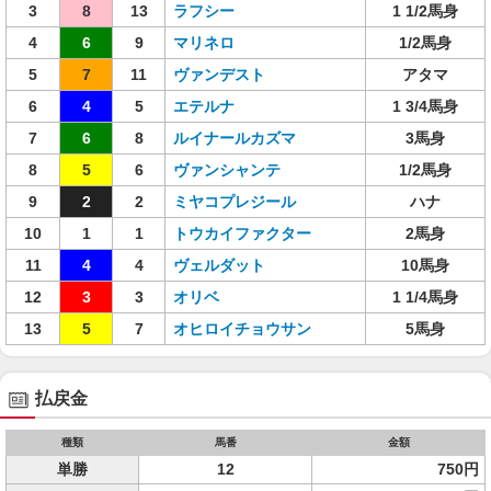
3
8
13
ラフシー
1 1/2馬身
4
6
9
マリネロ
1/2馬身
5
7
11
ヴァンデスト
アタマ
6
4
5
エテルナ
1 3/4馬身
7
6
8
ルイナールカズマ
3馬身
8
5
6
ヴァンシャンテ
1/2馬身
9
2
2
ミヤコプレジール
ハナ
10
1
1
トウカイファクター
2馬身
11
4
4
ヴェルダット
10馬身
12
3
3
オリベ
1 1/4馬身
13
5
7
オヒロイチョウサン
5馬身
払戻金
種類
馬番
金額
単勝
12
750円