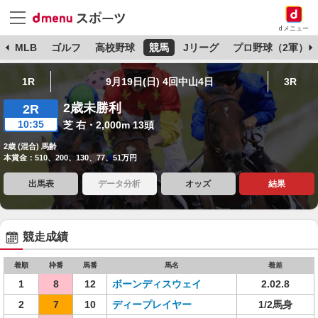
dメニュー
球
MLB
ゴルフ
高校野球
競馬
Jリーグ
プロ野球（2軍）
1R
9月19日(日) 4回中山4日
3R
2歳未勝利
2R
10:35
芝 右・2,000m 13頭
2歳 (混合) 馬齢
本賞金：510、200、130、77、51万円
出馬表
データ分析
オッズ
結果
競走成績
着順
枠番
馬番
馬名
着差
1
8
12
ボーンディスウェイ
2.02.8
2
7
10
ディープレイヤー
1/2馬身