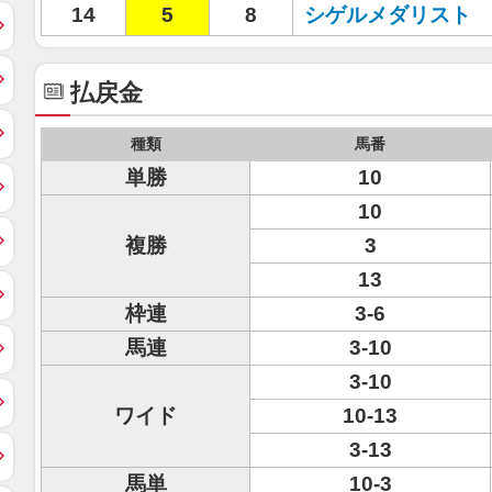
14
5
8
シゲルメダリスト
払戻金
種類
馬番
単勝
10
10
複勝
3
13
枠連
3-6
馬連
3-10
3-10
ワイド
10-13
3-13
馬単
10-3