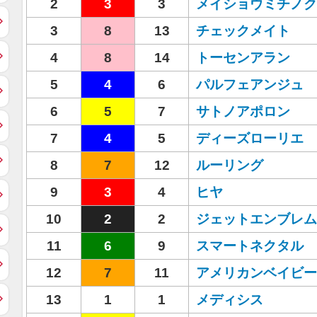
2
3
3
メイショウミチノク
3
8
13
チェックメイト
4
8
14
トーセンアラン
5
4
6
パルフェアンジュ
6
5
7
サトノアポロン
7
4
5
ディーズローリエ
8
7
12
ルーリング
9
3
4
ヒヤ
10
2
2
ジェットエンブレム
11
6
9
スマートネクタル
12
7
11
アメリカンベイビー
13
1
1
メディシス