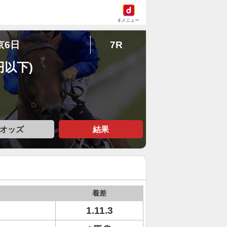
dメニュー
京6日
7R
円以下)
オッズ
結果
着差
1.11.3