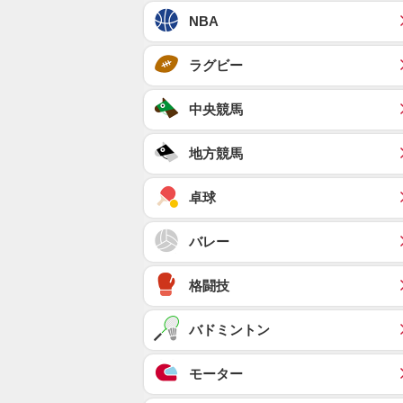
NBA
ラグビー
中央競馬
地方競馬
卓球
バレー
格闘技
バドミントン
モーター