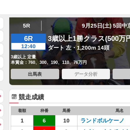
5R
9月25日(土) 5回中
6R
3歳以上1勝クラス(500万
12:40
ダート 左・1,200m 14頭
3歳以上 定量
本賞金：760、300、190、110、76万円
出馬表
データ分析
競走成績
着順
枠番
馬番
馬名
1
6
10
ランドボルケーノ