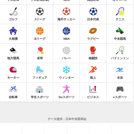
ゴルフ
Jリーグ
海外サッカー
日本代表
テニス
大相撲
Bリーグ
NBA
ラグビー
中央競馬
地方競馬
卓球
バレー
格闘技
バドミントン
モーター
フィギュア
ウィンター
陸上
水泳
自転車
学生スポーツ
Doスポーツ
ビジネス
eスポーツ
データ提供：日本中央競馬会