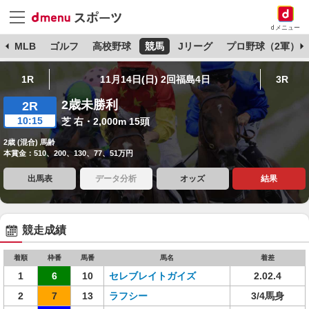
dメニュー
球
MLB
ゴルフ
高校野球
競馬
Jリーグ
プロ野球（2軍）
1R
11月14日(日) 2回福島4日
3R
2歳未勝利
2R
10:15
芝 右・2,000m 15頭
2歳 (混合) 馬齢
本賞金：510、200、130、77、51万円
出馬表
データ分析
オッズ
結果
競走成績
着順
枠番
馬番
馬名
着差
1
6
10
セレブレイトガイズ
2.02.4
2
7
13
ラフシー
3/4馬身