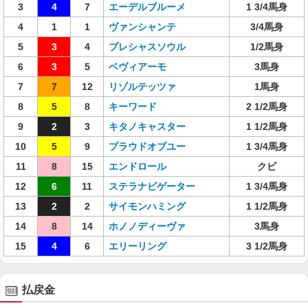
3
4
7
エーデルブルーメ
1 3/4馬身
4
1
1
ヴァンシャンテ
3/4馬身
5
3
4
プレシャスソウル
1/2馬身
6
3
5
ベヴィアーモ
3馬身
7
7
12
リゾルテッツァ
1馬身
8
5
8
キーワード
2 1/2馬身
9
2
3
キタノキャスター
1 1/2馬身
10
5
9
プラウドオブユー
1 3/4馬身
11
8
15
エンドロール
クビ
12
6
11
ステラナビゲーター
1 3/4馬身
13
2
2
サイモンハミング
1 1/2馬身
14
8
14
ホノノディーヴァ
3馬身
15
4
6
エリーリング
3 1/2馬身
払戻金