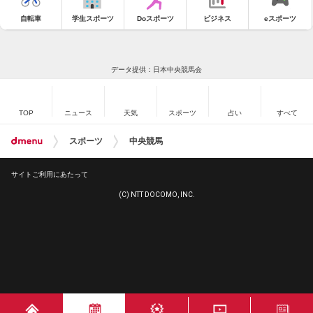
自転車
学生スポーツ
Doスポーツ
ビジネス
eスポーツ
データ提供：日本中央競馬会
TOP
ニュース
天気
スポーツ
占い
すべて
スポーツ
中央競馬
サイトご利用にあたって
(C) NTT DOCOMO, INC.