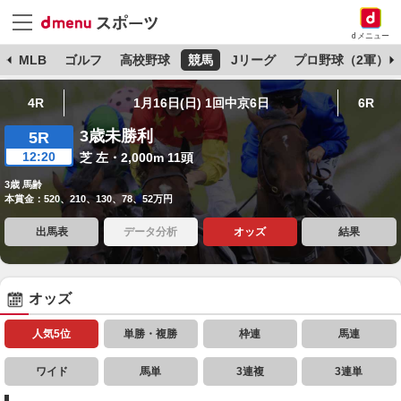
dメニュー
球
MLB
ゴルフ
高校野球
競馬
Jリーグ
プロ野球（2軍）
4R
1月16日(日) 1回中京6日
6R
3歳未勝利
5R
12:20
芝 左・2,000m 11頭
3歳 馬齢
本賞金：520、210、130、78、52万円
出馬表
データ分析
オッズ
結果
オッズ
人気5位
単勝・複勝
枠連
馬連
ワイド
馬単
3連複
3連単