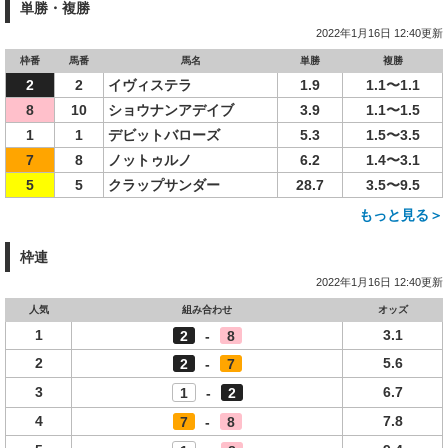
単勝・複勝
2022年1月16日 12:40更新
枠番
馬番
馬名
単勝
複勝
2
2
イヴィステラ
1.9
1.1〜1.1
8
10
ショウナンアデイブ
3.9
1.1〜1.5
1
1
デビットバローズ
5.3
1.5〜3.5
7
8
ノットゥルノ
6.2
1.4〜3.1
5
5
クラップサンダー
28.7
3.5〜9.5
もっと見る＞
枠連
2022年1月16日 12:40更新
人気
組み合わせ
オッズ
1
3.1
2
-
8
2
5.6
2
-
7
3
6.7
1
-
2
4
7.8
7
-
8