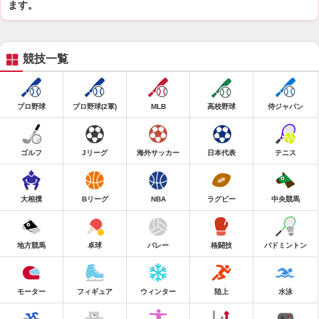
ます。
競技一覧
プロ野球
プロ野球(2軍)
MLB
高校野球
侍ジャパン
ゴルフ
Jリーグ
海外サッカー
日本代表
テニス
大相撲
Bリーグ
NBA
ラグビー
中央競馬
地方競馬
卓球
バレー
格闘技
バドミントン
モーター
フィギュア
ウィンター
陸上
水泳