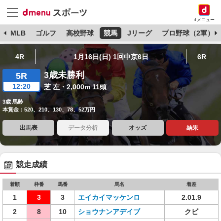
dメニュー
球
MLB
ゴルフ
高校野球
競馬
Jリーグ
プロ野球（2軍）
4R
1月16日(日) 1回中京6日
6R
3歳未勝利
5R
12:20
芝 左・2,000m 11頭
3歳 馬齢
本賞金：520、210、130、78、52万円
出馬表
データ分析
オッズ
結果
競走成績
着順
枠番
馬番
馬名
着差
1
3
3
エイカイマッケンロ
2.01.9
2
8
10
ショウナンアデイブ
クビ