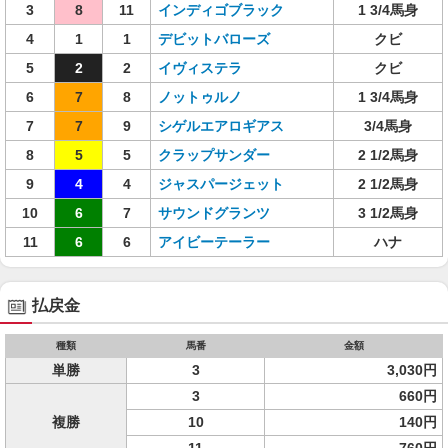
3
8
11
インディゴブラック
1 3/4馬身
4
1
1
デビットバローズ
クビ
5
2
2
イヴィステラ
クビ
6
7
8
ノットゥルノ
1 3/4馬身
7
7
9
シゲルエアロギアス
3/4馬身
8
5
5
クラップサンダー
2 1/2馬身
9
4
4
ジャスパージェット
2 1/2馬身
10
6
7
サウンドグランツ
3 1/2馬身
11
6
6
アイビーテーラー
ハナ
払戻金
種類
馬番
金額
単勝
3
3,030円
3
660円
複勝
10
140円