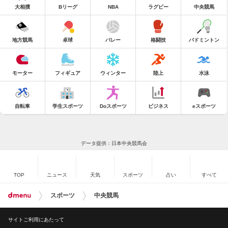
大相撲
Bリーグ
NBA
ラグビー
中央競馬
地方競馬
卓球
バレー
格闘技
バドミントン
モーター
フィギュア
ウィンター
陸上
水泳
自転車
学生スポーツ
Doスポーツ
ビジネス
eスポーツ
データ提供：日本中央競馬会
TOP
ニュース
天気
スポーツ
占い
すべて
スポーツ
中央競馬
サイトご利用にあたって