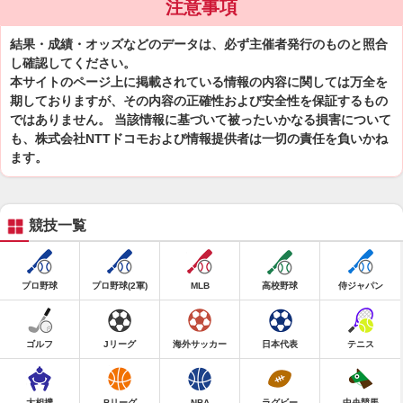
注意事項
結果・成績・オッズなどのデータは、必ず主催者発行のものと照合
し確認してください。
本サイトのページ上に掲載されている情報の内容に関しては万全を
期しておりますが、その内容の正確性および安全性を保証するもの
ではありません。 当該情報に基づいて被ったいかなる損害について
も、株式会社NTTドコモおよび情報提供者は一切の責任を負いかね
ます。
競技一覧
プロ野球
プロ野球(2軍)
MLB
高校野球
侍ジャパン
ゴルフ
Jリーグ
海外サッカー
日本代表
テニス
大相撲
Bリーグ
NBA
ラグビー
中央競馬