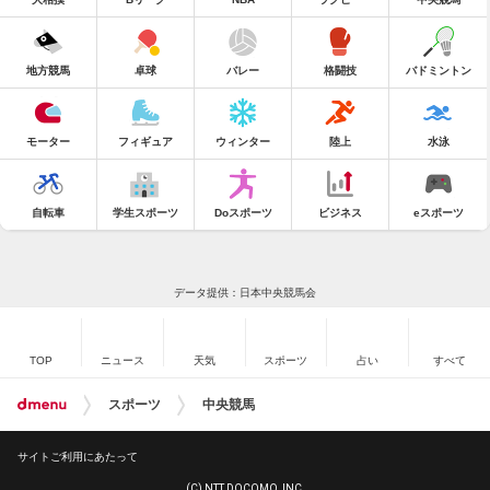
地方競馬
卓球
バレー
格闘技
バドミントン
モーター
フィギュア
ウィンター
陸上
水泳
自転車
学生スポーツ
Doスポーツ
ビジネス
eスポーツ
データ提供：日本中央競馬会
TOP
ニュース
天気
スポーツ
占い
すべて
スポーツ
中央競馬
サイトご利用にあたって
(C) NTT DOCOMO, INC.