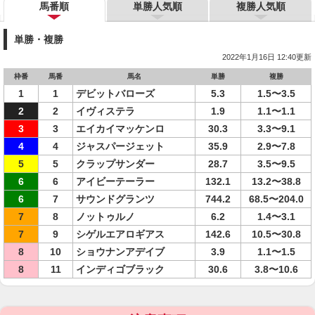
馬番順
単勝人気順
複勝人気順
単勝・複勝
2022年1月16日 12:40更新
枠番
馬番
馬名
単勝
複勝
1
1
デビットバローズ
5.3
1.5〜3.5
2
2
イヴィステラ
1.9
1.1〜1.1
3
3
エイカイマッケンロ
30.3
3.3〜9.1
4
4
ジャスパージェット
35.9
2.9〜7.8
5
5
クラップサンダー
28.7
3.5〜9.5
6
6
アイビーテーラー
132.1
13.2〜38.8
6
7
サウンドグランツ
744.2
68.5〜204.0
7
8
ノットゥルノ
6.2
1.4〜3.1
7
9
シゲルエアロギアス
142.6
10.5〜30.8
8
10
ショウナンアデイブ
3.9
1.1〜1.5
8
11
インディゴブラック
30.6
3.8〜10.6