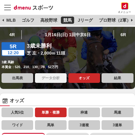
dメニュー
球
MLB
ゴルフ
高校野球
競馬
Jリーグ
プロ野球（2軍）
4R
1月16日(日) 1回中京6日
6R
3歳未勝利
5R
12:20
芝 左・2,000m 11頭
3歳 馬齢
本賞金：520、210、130、78、52万円
出馬表
データ分析
オッズ
結果
オッズ
人気5位
単勝・複勝
枠連
馬連
ワイド
馬単
3連複
3連単