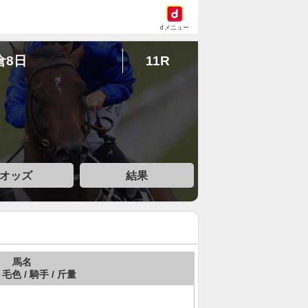
dメニュー
倉8日
11R
オッズ
結果
馬名
 毛色 / 騎手 / 斤量