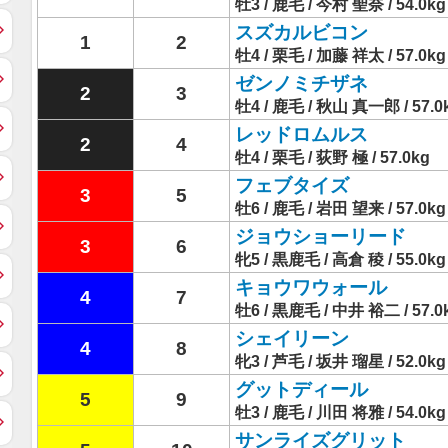
牡3 / 鹿毛 / 今村 聖奈 / 54.0kg
スズカルビコン
1
2
牡4 / 栗毛 / 加藤 祥太 / 57.0kg
ゼンノミチザネ
2
3
牡4 / 鹿毛 / 秋山 真一郎 / 57.0
レッドロムルス
2
4
牡4 / 栗毛 / 荻野 極 / 57.0kg
フェブタイズ
3
5
牡6 / 鹿毛 / 岩田 望来 / 57.0kg
ジョウショーリード
3
6
牝5 / 黒鹿毛 / 高倉 稜 / 55.0kg
キョウワウォール
4
7
牡6 / 黒鹿毛 / 中井 裕二 / 57.0
シェイリーン
4
8
牝3 / 芦毛 / 坂井 瑠星 / 52.0kg
グットディール
5
9
牡3 / 鹿毛 / 川田 将雅 / 54.0kg
サンライズグリット