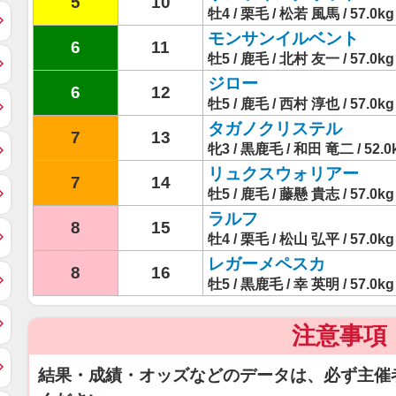
5
10
牡4 / 栗毛 / 松若 風馬 / 57.0kg
モンサンイルベント
6
11
牡5 / 鹿毛 / 北村 友一 / 57.0kg
ジロー
6
12
牡5 / 鹿毛 / 西村 淳也 / 57.0kg
タガノクリステル
7
13
牝3 / 黒鹿毛 / 和田 竜二 / 52.0
リュクスウォリアー
7
14
牡5 / 鹿毛 / 藤懸 貴志 / 57.0kg
ラルフ
8
15
牡4 / 栗毛 / 松山 弘平 / 57.0kg
レガーメペスカ
8
16
牡5 / 黒鹿毛 / 幸 英明 / 57.0kg
注意事項
結果・成績・オッズなどのデータは、必ず主催