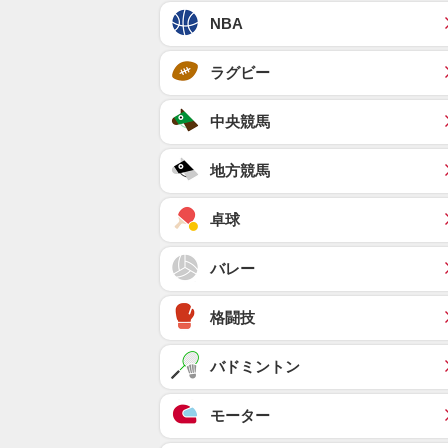
NBA
ラグビー
中央競馬
地方競馬
卓球
バレー
格闘技
バドミントン
モーター