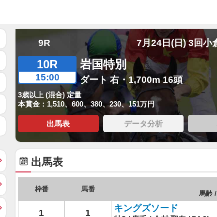
9R
7月24日(日) 3回小
10R
岩国特別
15:00
ダート 右・1,700m 16頭
3歳以上 (混合) 定量
本賞金：1,510、600、380、230、151万円
出馬表
データ分析
出馬表
枠番
馬番
馬齢 /
キングズソード
1
1