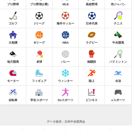
プロ野球
プロ野球(2軍)
MLB
高校野球
侍ジャパン
ゴルフ
Jリーグ
海外サッカー
日本代表
テニス
大相撲
Bリーグ
NBA
ラグビー
中央競馬
地方競馬
卓球
バレー
格闘技
バドミントン
モーター
フィギュア
ウィンター
陸上
水泳
自転車
学生スポーツ
Doスポーツ
ビジネス
eスポーツ
データ提供：日本中央競馬会