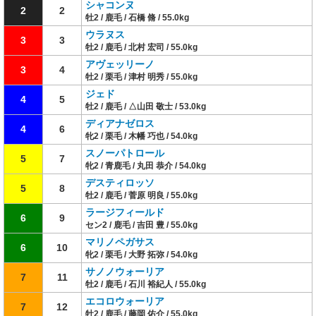
シャコンヌ
2
2
牡2 / 鹿毛 / 石橋 脩 / 55.0kg
ウラヌス
3
3
牡2 / 鹿毛 / 北村 宏司 / 55.0kg
アヴェッリーノ
3
4
牡2 / 栗毛 / 津村 明秀 / 55.0kg
ジェド
4
5
牡2 / 鹿毛 / △山田 敬士 / 53.0kg
ディアナゼロス
4
6
牝2 / 栗毛 / 木幡 巧也 / 54.0kg
スノーパトロール
5
7
牝2 / 青鹿毛 / 丸田 恭介 / 54.0kg
デスティロッソ
5
8
牡2 / 鹿毛 / 菅原 明良 / 55.0kg
ラージフィールド
6
9
セン2 / 鹿毛 / 吉田 豊 / 55.0kg
マリノペガサス
6
10
牝2 / 栗毛 / 大野 拓弥 / 54.0kg
サノノウォーリア
7
11
牡2 / 鹿毛 / 石川 裕紀人 / 55.0kg
エコロウォーリア
7
12
牡2 / 鹿毛 / 藤岡 佑介 / 55.0kg