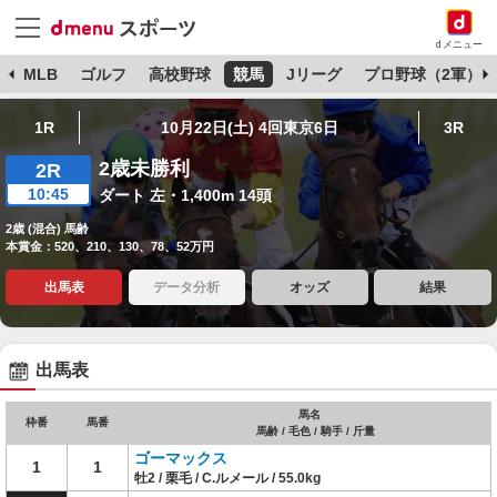
dメニュー
球
MLB
ゴルフ
高校野球
競馬
Jリーグ
プロ野球（2軍）
1R
10月22日(土) 4回東京6日
3R
2歳未勝利
2R
10:45
ダート 左・1,400m 14頭
2歳 (混合) 馬齢
本賞金：520、210、130、78、52万円
出馬表
データ分析
オッズ
結果
出馬表
馬名
枠番
馬番
馬齢 / 毛色 / 騎手 / 斤量
ゴーマックス
1
1
牡2 / 栗毛 / C.ルメール / 55.0kg