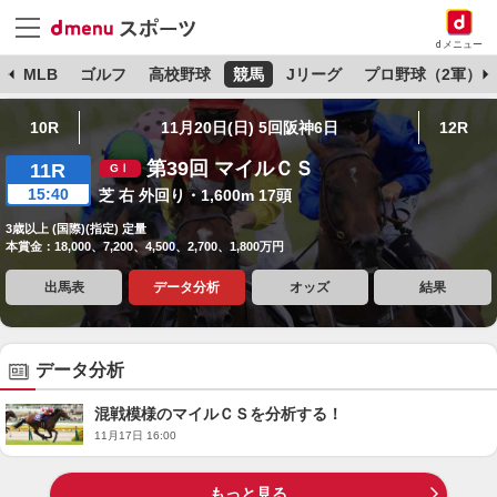
dメニュー
球
MLB
ゴルフ
高校野球
競馬
Jリーグ
プロ野球（2軍）
10R
11月20日(日) 5回阪神6日
12R
第39回 マイルＣＳ
11R
15:40
芝 右 外回り・1,600m 17頭
3歳以上 (国際)(指定) 定量
本賞金：18,000、7,200、4,500、2,700、1,800万円
出馬表
データ分析
オッズ
結果
データ分析
混戦模様のマイルＣＳを分析する！
11月17日 16:00
もっと見る