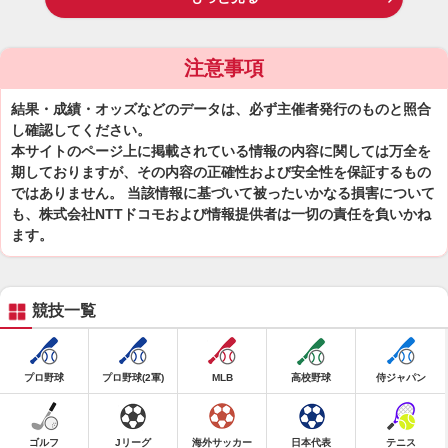
注意事項
結果・成績・オッズなどのデータは、必ず主催者発行のものと照合
し確認してください。
本サイトのページ上に掲載されている情報の内容に関しては万全を
期しておりますが、その内容の正確性および安全性を保証するもの
ではありません。 当該情報に基づいて被ったいかなる損害について
も、株式会社NTTドコモおよび情報提供者は一切の責任を負いかね
ます。
競技一覧
プロ野球
プロ野球(2軍)
MLB
高校野球
侍ジャパン
ゴルフ
Jリーグ
海外サッカー
日本代表
テニス