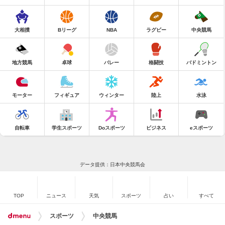
大相撲
Bリーグ
NBA
ラグビー
中央競馬
地方競馬
卓球
バレー
格闘技
バドミントン
モーター
フィギュア
ウィンター
陸上
水泳
自転車
学生スポーツ
Doスポーツ
ビジネス
eスポーツ
データ提供：日本中央競馬会
TOP
ニュース
天気
スポーツ
占い
すべて
スポーツ
中央競馬