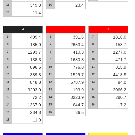
349.3
23.4
15
16
11.4
16
4
5
6
409.4
391.6
1816.0
5
6
7
185.0
2653.4
153.7
6
7
8
1293.7
410.3
1277.0
7
8
9
138.6
1680.3
471.7
8
9
10
896.5
776.8
815.9
9
10
11
389.8
1529.7
4418.5
10
11
12
848.8
5787.9
84.0
11
12
13
3203.0
193.9
2066.2
12
13
14
72.2
3223.9
290.7
13
14
15
1367.0
644.7
17.2
14
15
16
234.8
36.5
15
16
11.9
16