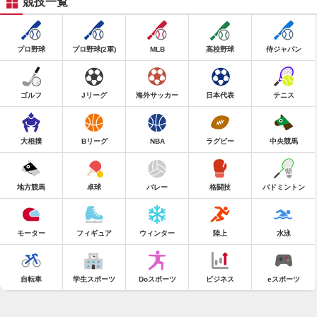
競技一覧
プロ野球
プロ野球(2軍)
MLB
高校野球
侍ジャパン
ゴルフ
Jリーグ
海外サッカー
日本代表
テニス
大相撲
Bリーグ
NBA
ラグビー
中央競馬
地方競馬
卓球
バレー
格闘技
バドミントン
モーター
フィギュア
ウィンター
陸上
水泳
自転車
学生スポーツ
Doスポーツ
ビジネス
eスポーツ