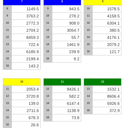
7
8
9
1149.5
943.5
1578.5
8
9
10
3763.2
278.2
4158.5
9
10
11
2772.3
908.0
6304.1
10
11
12
2704.2
3054.7
380.5
11
12
13
8459.3
55.7
4176.1
12
13
14
722.4
1461.9
2079.2
13
14
15
6185.9
239.9
121.7
14
15
16
2199.4
9.2
15
16
143.2
16
10
11
12
2053.4
9426.1
1532.1
11
12
13
3720.8
582.2
8606.4
12
13
14
139.0
6147.4
5926.6
13
14
15
2711.6
1138.9
372.9
14
15
16
678.3
73.8
15
16
26.6
16