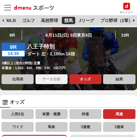
dメニュー
球
MLB
ゴルフ
高校野球
競馬
Jリーグ
プロ野球（2軍）
8R
6月11日(日) 3回東京4日
10R
八王子特別
9R
14:35
ダート 左・2,100m 16頭
3歳以上 (混合)(特指) 定量
本賞金：1,550、620、390、230、155万円
出馬表
データ分析
オッズ
結果
オッズ
人気5位
単勝・複勝
枠連
馬連
ワイド
馬単
3連複
3連単