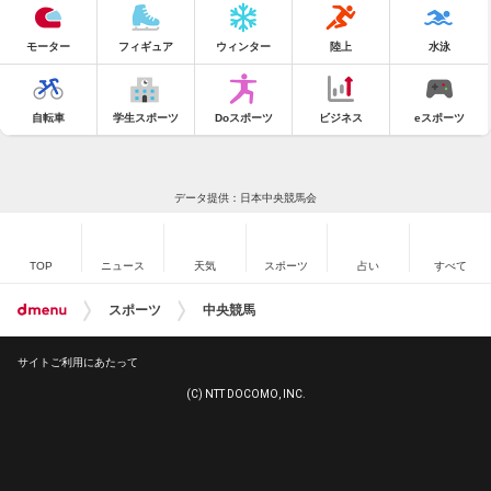
モーター
フィギュア
ウィンター
陸上
水泳
自転車
学生スポーツ
Doスポーツ
ビジネス
eスポーツ
データ提供：日本中央競馬会
TOP
ニュース
天気
スポーツ
占い
すべて
スポーツ
中央競馬
サイトご利用にあたって
(C) NTT DOCOMO, INC.