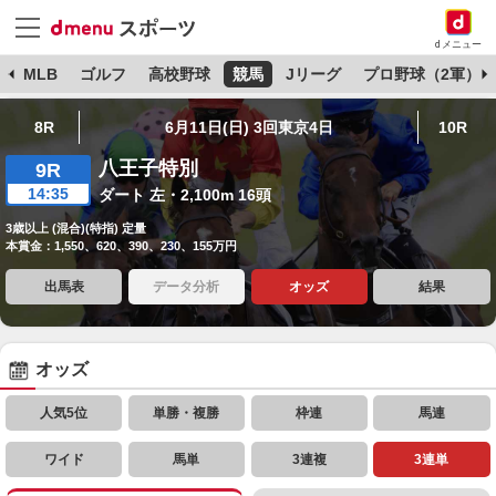
dメニュー
球
MLB
ゴルフ
高校野球
競馬
Jリーグ
プロ野球（2軍）
8R
6月11日(日) 3回東京4日
10R
八王子特別
9R
14:35
ダート 左・2,100m 16頭
3歳以上 (混合)(特指) 定量
本賞金：1,550、620、390、230、155万円
出馬表
データ分析
オッズ
結果
オッズ
人気5位
単勝・複勝
枠連
馬連
ワイド
馬単
3連複
3連単