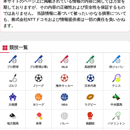
本サイトのページ上に掲載されている情報の内容に関しては万全を
期しておりますが、その内容の正確性および安全性を保証するもの
ではありません。 当該情報に基づいて被ったいかなる損害について
も、株式会社NTTドコモおよび情報提供者は一切の責任を負いかね
ます。
競技一覧
プロ野球
プロ野球(2軍)
MLB
高校野球
侍ジャパン
ゴルフ
Jリーグ
海外サッカー
日本代表
テニス
大相撲
Bリーグ
NBA
ラグビー
中央競馬
地方競馬
卓球
バレー
格闘技
バドミントン