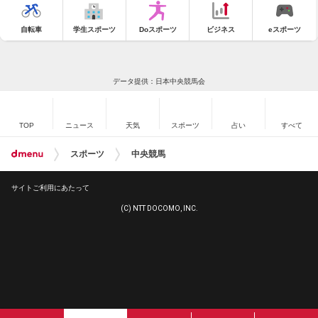
自転車
学生スポーツ
Doスポーツ
ビジネス
eスポーツ
データ提供：日本中央競馬会
TOP
ニュース
天気
スポーツ
占い
すべて
スポーツ
中央競馬
サイトご利用にあたって
(C) NTT DOCOMO, INC.