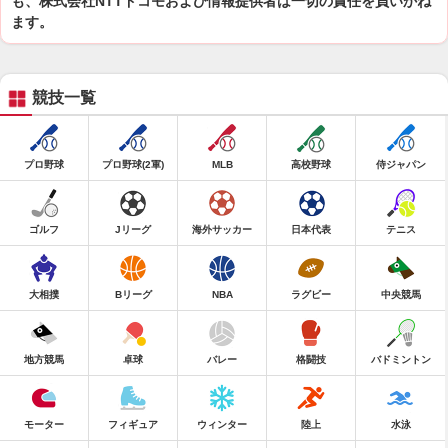
も、株式会社NTTドコモおよび情報提供者は一切の責任を負いかね
ます。
競技一覧
プロ野球
プロ野球(2軍)
MLB
高校野球
侍ジャパン
ゴルフ
Jリーグ
海外サッカー
日本代表
テニス
大相撲
Bリーグ
NBA
ラグビー
中央競馬
地方競馬
卓球
バレー
格闘技
バドミントン
モーター
フィギュア
ウィンター
陸上
水泳