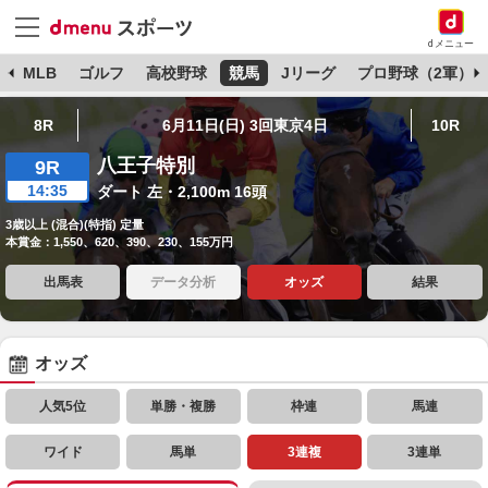
dメニュー
球
MLB
ゴルフ
高校野球
競馬
Jリーグ
プロ野球（2軍）
8R
6月11日(日) 3回東京4日
10R
八王子特別
9R
14:35
ダート 左・2,100m 16頭
3歳以上 (混合)(特指) 定量
本賞金：1,550、620、390、230、155万円
出馬表
データ分析
オッズ
結果
オッズ
人気5位
単勝・複勝
枠連
馬連
ワイド
馬単
3連複
3連単