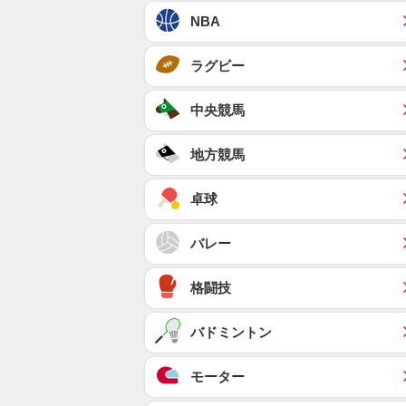
NBA
ラグビー
中央競馬
地方競馬
卓球
バレー
格闘技
バドミントン
モーター