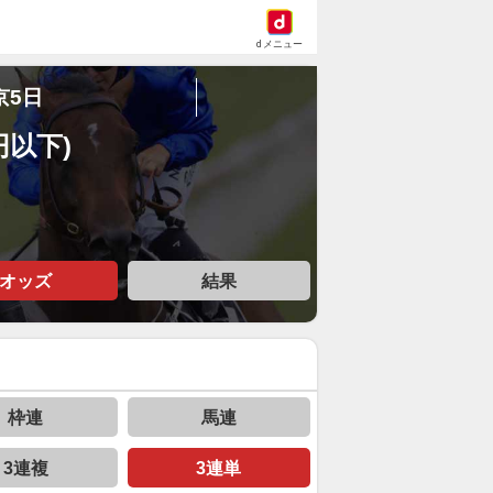
dメニュー
京5日
円以下)
オッズ
結果
枠連
馬連
3連複
3連単