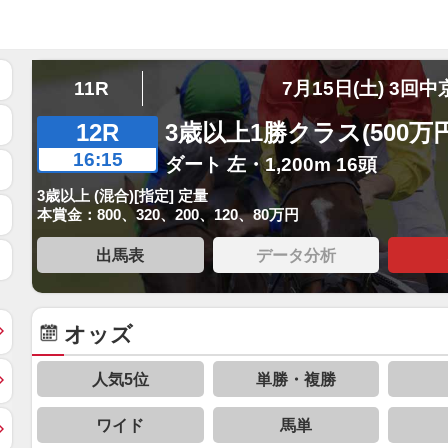
11R
7月15日(土) 3回中
12R
3歳以上1勝クラス(500万
16:15
ダート 左・1,200m 16頭
3歳以上 (混合)[指定] 定量
本賞金：800、320、200、120、80万円
出馬表
データ分析
オッズ
人気5位
単勝・複勝
ワイド
馬単