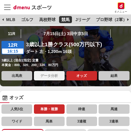
dメニュー
球
MLB
ゴルフ
高校野球
競馬
Jリーグ
プロ野球（2軍）
11R
7月15日(土) 3回中京5日
3歳以上1勝クラス(500万円以下)
12R
16:15
ダート 左・1,200m 16頭
3歳以上 (混合)[指定] 定量
本賞金：800、320、200、120、80万円
出馬表
データ分析
オッズ
結果
オッズ
人気5位
単勝・複勝
枠連
馬連
ワイド
馬単
3連複
3連単