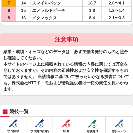
7
14
スマイルバック
18.7
2.6〜4.1
8
15
エメラルドビーチ
1.8
1.2〜1.4
8
16
メタマックス
8.4
2.1〜3.3
注意事項
結果・成績・オッズなどのデータは、必ず主催者発行のものと照合
し確認してください。
本サイトのページ上に掲載されている情報の内容に関しては万全を
期しておりますが、その内容の正確性および安全性を保証するもの
ではありません。 当該情報に基づいて被ったいかなる損害について
も、株式会社NTTドコモおよび情報提供者は一切の責任を負いかね
ます。
競技一覧
プロ野球
プロ野球(2軍)
MLB
高校野球
侍ジャパン