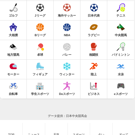
ゴルフ
Jリーグ
海外サッカー
日本代表
テニス
大相撲
Bリーグ
NBA
ラグビー
中央競馬
地方競馬
卓球
バレー
格闘技
バドミントン
モーター
フィギュア
ウィンター
陸上
水泳
自転車
学生スポーツ
Doスポーツ
ビジネス
eスポーツ
データ提供：日本中央競馬会
TOP
ニュース
天気
スポーツ
占い
すべて