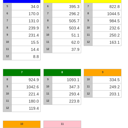
34.0
395.3
822.8
5
6
7
170.0
296.2
1044.5
6
7
8
131.0
505.7
984.5
7
8
9
239.9
503.4
232.6
8
9
10
231.4
51.1
250.2
9
10
11
15.5
62.0
163.1
10
11
12
14.4
37.9
11
12
8.8
12
7
8
9
924.9
1093.1
334.5
8
9
10
1042.6
347.3
249.2
9
10
11
221.4
293.4
203.1
10
11
12
180.0
223.8
11
12
119.4
12
10
11