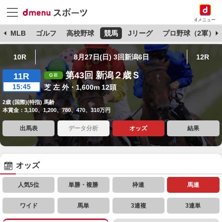
dメニュー
球
MLB
ゴルフ
高校野球
競馬
Jリーグ
プロ野球（2軍）
10R
8月27日(日) 3回新潟6日
12R
第43回 新潟２歳Ｓ
11R
15:45
芝 左 外・1,600m 12頭
2歳 (国際)(特指) 馬齢
本賞金：3,100、1,200、780、470、310万円
出馬表
データ分析
オッズ
結果
オッズ
人気5位
単勝・複勝
枠連
馬連
ワイド
馬単
3連複
3連単