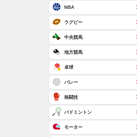
NBA
ラグビー
中央競馬
地方競馬
卓球
バレー
格闘技
バドミントン
モーター