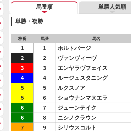
馬番順
単勝人気順
単勝・複勝
枠番
馬番
馬名
1
1
ホルトバージ
2
2
ヴァンヴィーヴ
3
3
エンヤラヴフェイス
4
4
ルージュスタニング
5
5
ルクスノア
5
6
ショウナンマヌエラ
6
7
ジューンテイク
6
8
ニシノクラウン
7
9
シリウスコルト