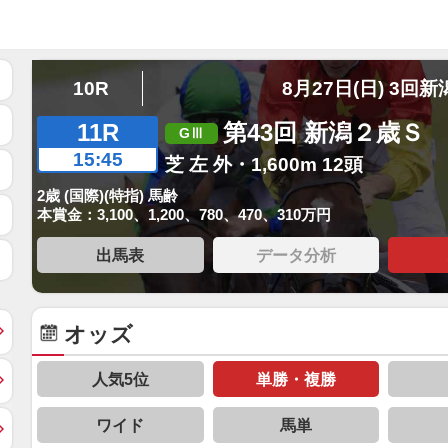
10R
8月27日(日) 3回新
11R
第43回 新潟２歳Ｓ
15:45
芝 左 外・1,600m 12頭
2歳 (国際)(特指) 馬齢
本賞金：3,100、1,200、780、470、310万円
出馬表
データ分析
オッズ
人気5位
単勝・複勝
ワイド
馬単