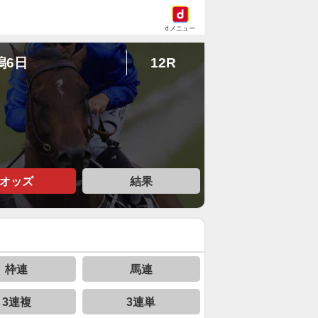
dメニュー
潟6日
12R
オッズ
結果
枠連
馬連
3連複
3連単