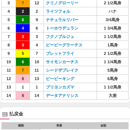
3
7
12
クリノグローリー
2 1/2馬身
4
2
2
ライツフォル
ハナ
5
6
9
ナチュラルリバー
3/4馬身
6
4
6
トーホウデュラン
1 3/4馬身
7
3
3
フクノブルジュ
1 1/2馬身
8
3
4
ビービーグラーテス
1馬身
9
5
7
ブレットフライ
2 1/2馬身
10
6
10
サイモンカーチス
1 1/4馬身
11
7
11
シードザブレイク
5馬身
12
8
13
ビービーキング
6馬身
13
1
1
ブリヨンカズマ
1 1/2馬身
14
8
14
データアナリシス
大差
払戻金
種類
馬番
金額