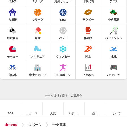
ゴルフ
Jリーグ
海外サッカー
日本代表
テニス
大相撲
Bリーグ
NBA
ラグビー
中央競馬
地方競馬
卓球
バレー
格闘技
バドミントン
モーター
フィギュア
ウィンター
陸上
水泳
自転車
学生スポーツ
Doスポーツ
ビジネス
eスポーツ
データ提供：日本中央競馬会
TOP
ニュース
天気
スポーツ
占い
すべて
スポーツ
中央競馬