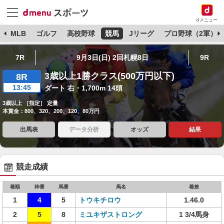
dメニュー
球
MLB
ゴルフ
高校野球
競馬
Jリーグ
プロ野球（2軍）
7R
9月3日(日) 2回札幌8日
9R
3歳以上1勝クラス(500万円以下)
8R
13:45
ダート 右・1,700m 14頭
3歳以上 ［指定］ 定量
本賞金：800、320、200、120、80万円
出馬表
データ分析
オッズ
結果
競走成績
着順
枠番
馬番
馬名
着差
1
4
5
トウキチロウ
1.46.0
2
5
8
ミユキザストロング
1 3/4馬身