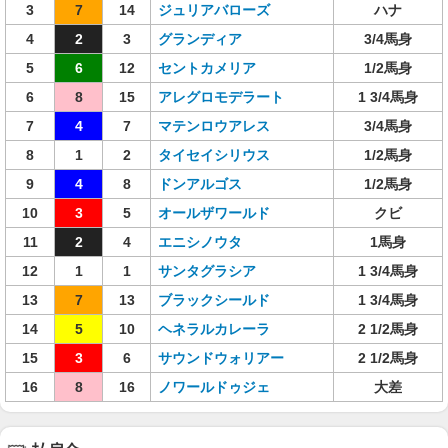
3
7
14
ジュリアバローズ
ハナ
4
2
3
グランディア
3/4馬身
5
6
12
セントカメリア
1/2馬身
6
8
15
アレグロモデラート
1 3/4馬身
7
4
7
マテンロウアレス
3/4馬身
8
1
2
タイセイシリウス
1/2馬身
9
4
8
ドンアルゴス
1/2馬身
10
3
5
オールザワールド
クビ
11
2
4
エニシノウタ
1馬身
12
1
1
サンタグラシア
1 3/4馬身
13
7
13
ブラックシールド
1 3/4馬身
14
5
10
ヘネラルカレーラ
2 1/2馬身
15
3
6
サウンドウォリアー
2 1/2馬身
16
8
16
ノワールドゥジェ
大差