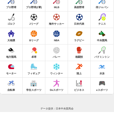
プロ野球
プロ野球(2軍)
MLB
高校野球
侍ジャパン
ゴルフ
Jリーグ
海外サッカー
日本代表
テニス
大相撲
Bリーグ
NBA
ラグビー
中央競馬
地方競馬
卓球
バレー
格闘技
バドミントン
モーター
フィギュア
ウィンター
陸上
水泳
自転車
学生スポーツ
Doスポーツ
ビジネス
eスポーツ
データ提供：日本中央競馬会