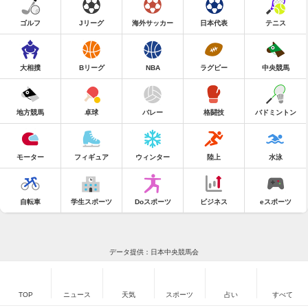
ゴルフ
Jリーグ
海外サッカー
日本代表
テニス
大相撲
Bリーグ
NBA
ラグビー
中央競馬
地方競馬
卓球
バレー
格闘技
バドミントン
モーター
フィギュア
ウィンター
陸上
水泳
自転車
学生スポーツ
Doスポーツ
ビジネス
eスポーツ
データ提供：日本中央競馬会
TOP
ニュース
天気
スポーツ
占い
すべて