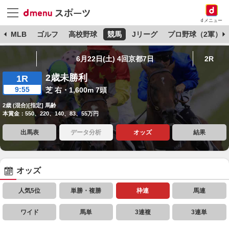
dメニュー
球
MLB
ゴルフ
高校野球
競馬
Jリーグ
プロ野球（2軍）
6月22日(土) 4回京都7日
2R
2歳未勝利
1R
9:55
芝 右・1,600m 7頭
2歳 (混合)[指定] 馬齢
本賞金：550、220、140、83、55万円
出馬表
データ分析
オッズ
結果
オッズ
人気5位
単勝・複勝
枠連
馬連
ワイド
馬単
3連複
3連単