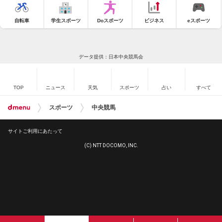
自転車
学生スポーツ
Doスポーツ
ビジネス
eスポーツ
データ提供：日本中央競馬会
TOP
ニュース
天気
スポーツ
占い
すべて
スポーツ
中央競馬
サイトご利用にあたって
(C) NTT DOCOMO, INC.