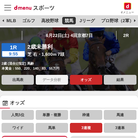
dメニュー
球
MLB
ゴルフ
高校野球
競馬
Jリーグ
プロ野球（2軍）
6月22日(土) 4回京都7日
2R
2歳未勝利
1R
9:55
芝 右・1,600m 7頭
2歳 (混合)[指定] 馬齢
本賞金：550、220、140、83、55万円
出馬表
データ分析
オッズ
結果
オッズ
人気5位
単勝・複勝
枠連
馬連
ワイド
馬単
3連複
3連単