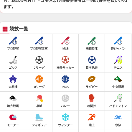
も、株式会社NTTドコモおよび情報提供者は一切の責任を負いかね
ます。
競技一覧
プロ野球
プロ野球(2軍)
MLB
高校野球
侍ジャパン
ゴルフ
Jリーグ
海外サッカー
日本代表
テニス
大相撲
Bリーグ
NBA
ラグビー
中央競馬
地方競馬
卓球
バレー
格闘技
バドミントン
モーター
フィギュア
ウィンター
陸上
水泳