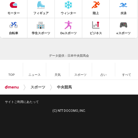
モーター
フィギュア
ウィンター
陸上
水泳
自転車
学生スポーツ
Doスポーツ
ビジネス
eスポーツ
データ提供：日本中央競馬会
TOP
ニュース
天気
スポーツ
占い
すべて
スポーツ
中央競馬
サイトご利用にあたって
(C) NTT DOCOMO, INC.