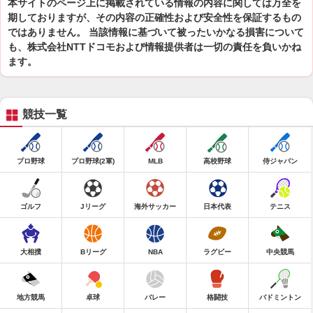
本サイトのページ上に掲載されている情報の内容に関しては万全を
期しておりますが、その内容の正確性および安全性を保証するもの
ではありません。 当該情報に基づいて被ったいかなる損害について
も、株式会社NTTドコモおよび情報提供者は一切の責任を負いかね
ます。
競技一覧
プロ野球
プロ野球(2軍)
MLB
高校野球
侍ジャパン
ゴルフ
Jリーグ
海外サッカー
日本代表
テニス
大相撲
Bリーグ
NBA
ラグビー
中央競馬
地方競馬
卓球
バレー
格闘技
バドミントン