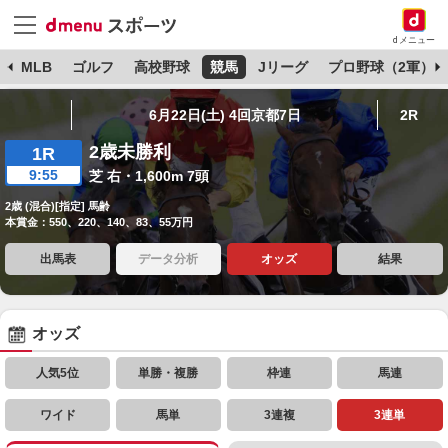
dメニュー
球
MLB
ゴルフ
高校野球
競馬
Jリーグ
プロ野球（2軍）
6月22日(土) 4回京都7日
2R
2歳未勝利
1R
9:55
芝 右・1,600m 7頭
2歳 (混合)[指定] 馬齢
本賞金：550、220、140、83、55万円
出馬表
データ分析
オッズ
結果
オッズ
人気5位
単勝・複勝
枠連
馬連
ワイド
馬単
3連複
3連単