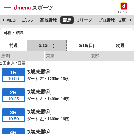
dメニュー
球
MLB
ゴルフ
高校野球
競馬
Jリーグ
プロ野球（2軍）
日程・結果
前週
5/15(土)
5/16(日)
次週
新潟
東京
京都
2回東京7日目
3歳未勝利
1R
10:00
ダート 左・1200m 16頭
3歳未勝利
2R
10:25
ダート 左・1400m 14頭
3歳未勝利
3R
10:50
ダート 左・1600m 16頭
3歳未勝利
4R