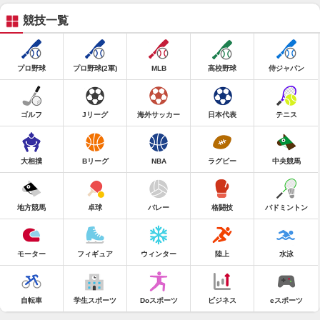
競技一覧
プロ野球
プロ野球(2軍)
MLB
高校野球
侍ジャパン
ゴルフ
Jリーグ
海外サッカー
日本代表
テニス
大相撲
Bリーグ
NBA
ラグビー
中央競馬
地方競馬
卓球
バレー
格闘技
バドミントン
モーター
フィギュア
ウィンター
陸上
水泳
自転車
学生スポーツ
Doスポーツ
ビジネス
eスポーツ