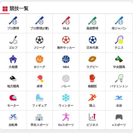
競技一覧
プロ野球
プロ野球(2軍)
MLB
高校野球
侍ジャパン
ゴルフ
Jリーグ
海外サッカー
日本代表
テニス
大相撲
Bリーグ
NBA
ラグビー
中央競馬
地方競馬
卓球
バレー
格闘技
バドミントン
モーター
フィギュア
ウィンター
陸上
水泳
自転車
学生スポーツ
Doスポーツ
ビジネス
eスポーツ