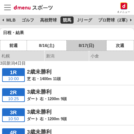
dメニュー
球
MLB
ゴルフ
高校野球
競馬
Jリーグ
プロ野球（2軍）
日程・結果
前週
8/16(土)
8/17(日)
次週
札幌
新潟
小倉
3回新潟4日目
2歳未勝利
1R
10:00
芝 右・1400m 11頭
3歳未勝利
2R
10:25
ダート 右・1200m 9頭
3歳未勝利
3R
10:50
ダート 右・1200m 9頭
3歳未勝利
4R