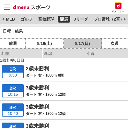
dメニュー
球
MLB
ゴルフ
高校野球
競馬
Jリーグ
プロ野球（2軍）
日程・結果
前週
8/16(土)
8/17(日)
次週
札幌
新潟
小倉
1回札幌6日目
2歳未勝利
1R
9:50
ダート 右・1000m 8頭
3歳未勝利
2R
10:15
ダート 右・1700m 12頭
3歳未勝利
3R
10:40
ダート 右・1700m 12頭
3歳未勝利
4R