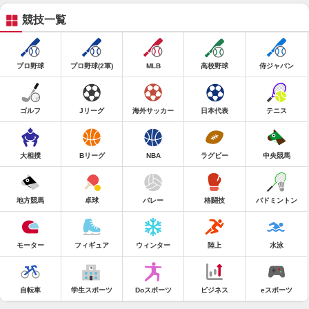
競技一覧
プロ野球
プロ野球(2軍)
MLB
高校野球
侍ジャパン
ゴルフ
Jリーグ
海外サッカー
日本代表
テニス
大相撲
Bリーグ
NBA
ラグビー
中央競馬
地方競馬
卓球
バレー
格闘技
バドミントン
モーター
フィギュア
ウィンター
陸上
水泳
自転車
学生スポーツ
Doスポーツ
ビジネス
eスポーツ