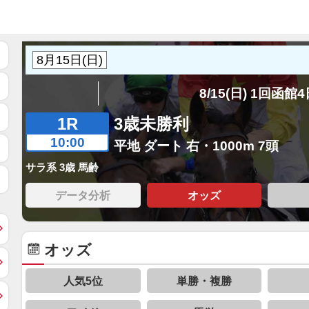
8/15(日) 1回函館
1R
3歳未勝利
10:00
平地 ダート 右・1000m 7頭
サラ系 3歳 馬齢
データ分析
オッズ
オッズ
人気5位
単勝・複勝