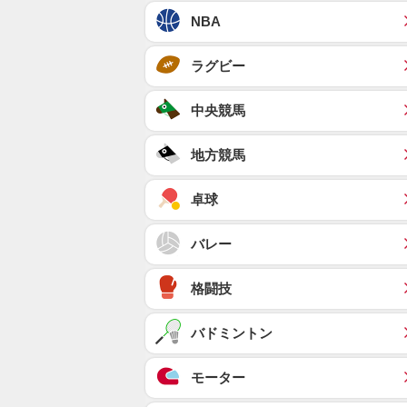
NBA
ラグビー
中央競馬
地方競馬
卓球
バレー
格闘技
バドミントン
モーター