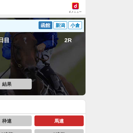
dメニュー
函館
新潟
小倉
4日目
2R
結果
枠連
馬連